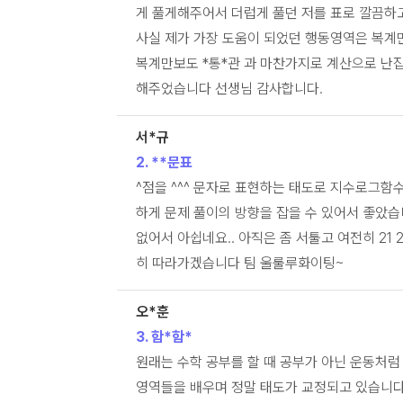
게 풀게해주어서 더럽게 풀던 저를 표로 깔끔하고
사실 제가 가장 도움이 되었던 행동영역은 복계
복계만보도 *통*관 과 마찬가지로 계산으로 난잡
해주었습니다 선생님 감사합니다.
서*규
2. **문표
^점을 ^^^ 문자로 표현하는 태도로 지수로그함
하게 문제 풀이의 방향을 잡을 수 있어서 좋았습
없어서 아쉽네요.. 아직은 좀 서툴고 여전히 21
히 따라가겠습니다 팀 울룰루화이팅~
오*훈
3. 함*함*
원래는 수학 공부를 할 때 공부가 아닌 운동처럼
영역들을 배우며 정말 태도가 교정되고 있습니다.