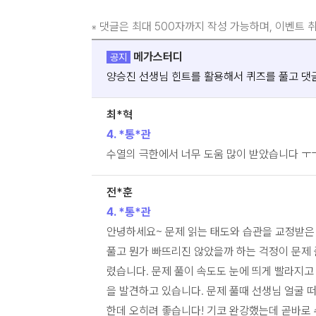
댓글은 최대 500자까지 작성 가능하며, 이벤트 
※
메가스터디
공지
양승진 선생님 힌트를 활용해서 퀴즈를 풀고 댓
최*혁
4. *통*관
수열의 극한에서 너무 도움 많이 받았습니다 ㅜㅜ
전*훈
4. *통*관
안녕하세요~ 문제 읽는 태도와 습관을 교정받은
풀고 뭔가 빠뜨리진 않았을까 하는 걱정이 문제 
렸습니다. 문제 풀이 속도도 눈에 띄게 빨라지고
을 발견하고 있습니다. 문제 풀때 선생님 얼굴
한데 오히려 좋습니다! 기코 완강했는데 곧바로