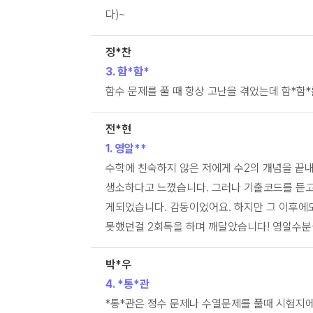
다)~
정*찬
3. 함*함*
함수 문제를 풀 때 항상 고난을 겪었는데 함*
전*현
1. 영알**
수학에 친숙하지 않은 저에게 수2의 개념을 끝내
생소하다고 느꼈습니다. 그러나 기출코드를 듣
게되었습니다. 감동이었어요. 하지만 그 이후에
못했던걸 2회독을 하며 깨달았습니다! 영알수분
박*우
4. *통*관
*통*관은 정수 문제나 수열문제를 풀때 시험지