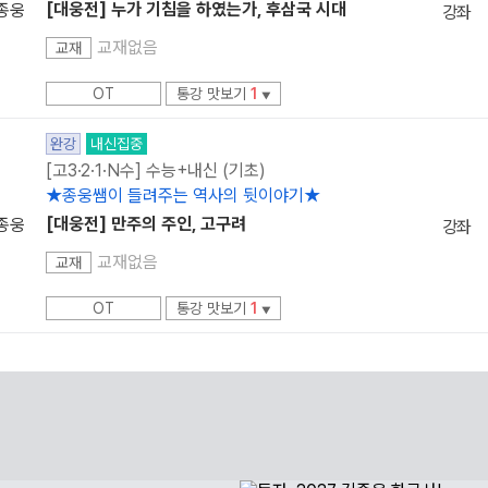
[대웅전] 누가 기침을 하였는가, 후삼국 시대
종웅
강좌
교재없음
교재
OT
통강 맛보기
1
▼
완강
내신집중
[고3·2·1·N수] 수능+내신 (기초)
★종웅쌤이 들려주는 역사의 뒷이야기★
[대웅전] 만주의 주인, 고구려
종웅
강좌
교재없음
교재
OT
통강 맛보기
1
▼