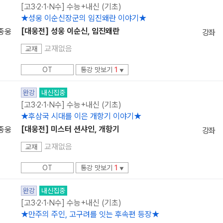
[고3·2·1·N수] 수능+내신 (기초)
★성웅 이순신장군의 임진왜란 이야기★
[대웅전] 성웅 이순신, 임진왜란
종웅
강좌
교재없음
교재
OT
통강 맛보기
1
▼
완강
내신집중
[고3·2·1·N수] 수능+내신 (기초)
★후삼국 시대를 이은 개항기 이야기★
[대웅전] 미스터 션샤인, 개항기
종웅
강좌
교재없음
교재
OT
통강 맛보기
1
▼
완강
내신집중
[고3·2·1·N수] 수능+내신 (기초)
★만주의 주인, 고구려를 잇는 후속편 등장★