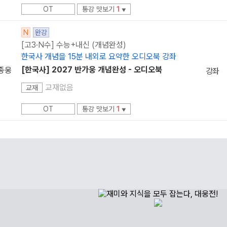
OT
통강 맛보기
1
▼
N
완강
[고3·N수] 수능+내신 (개념완성)
한국사 개념을 15분 내외로 요약한 오디오북 강좌
[한국사] 2027 반가웅 개념완성 - 오디오북
종웅
강좌
교재없음
교재
OT
통강 맛보기
1
▼