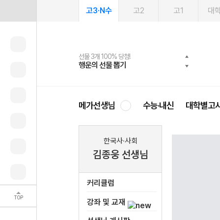
고3·N수
고2
고1
대
선물 3개 100% 당첨!
선물 100% 증정!
여름방학 스터디 캐시백
2027 러셀 단과
스마트러닝앱
메가패스
메가패스 수강생 무료혜택!
사회공헌 캠페인
행운의 선물 뽑기
메가스터디 X 올리브
메가런 썸머스쿨
강사 공개선발
설문 EVENT
3일 무료 체험권
메가클럽 멤버십
희망이룸 메가나눔
영
메가선생님
수능·내신
대학별고
한국사·사회
김종웅 선생님
커리큘럼
TOP
강좌 및 교재