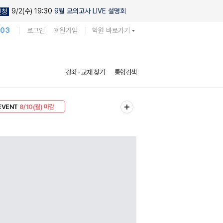
9/2(수) 19:30
9월 모의고사 LIVE 설명회
신청
103
로그인
회원가입
학원 바로가기
강좌 · 교재 찾기
통합검색
리미엄 30
8/10(월) 마감
EVENT
8/10(월) 마감