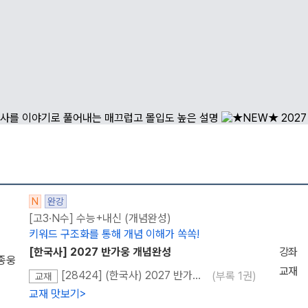
메가스터디
N
완강
[고3·N수] 수능+내신 (개념완성)
키워드 구조화를 통해 개념 이해가 쏙쏙!
[한국사] 2027 반가웅 개념완성
강좌
종웅
교재
[28424] (한국사) 2027 반가웅 개념완성
(부록 1권)
교재
교재 맛보기
>