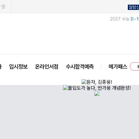
학생
알람
2027 수능
D-
프
사
입시정보
온라인서점
수시합격예측
메가패스