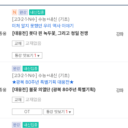
N
완강
내신집중
[고3·2·1·N수] 수능+내신 (기초)
미처 알지 못했던 우리 역사 이야기
[대웅전] 못다 핀 녹두꽃, 그리고 청일 전쟁
종웅
강좌
교재없음
교재
통강 맛보기
1
▼
완강
내신집중
[고3·2·1·N수] 수능+내신 (기초)
★광복 80주년 특별기획 대웅전★
[대웅전] 불꽃 의열단 (광복 80주년 특별기획)
종웅
강좌
교재없음
교재
OT
통강 맛보기
1
▼
완강
내신집중