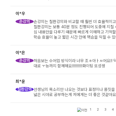
이*우
손강의
손강의는 칠판강의와 비교할 때 훨씬 더 효율적이
칠판강의는 보통 40분 정도 진행되어 도중에 지칠 
심 내용만을 다루기 떄문에 빠르게 이해하고 기억할
학습 효율이 높고 짧은 시간 안에 핵슴을 익힐 수 
이*은
손강의
처음보는 수어업 방식이라 너무 조ㅎ아ㅏㅆ어요!! 덕분
대로 ㅜ능까지 함꼐해요!!!!!!!!!!화이팅 또성생
최*윤
칠판강의
선생님의 목소리만 나오는 것보다 표정이나 몸짓을 
넓은 시야로 공부하는게 저에게는 더 좋은 것같아요
1
2
3
4