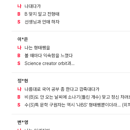
나
나대다가
B
B 맞지 말고 전형태
S
선생님과 언매 하자
이*은
나
나는 형태쌤을
B
볼 때마다 익숙함을 느꼈다
S
Science creator orbit과...
정*현
나
나름대로 국어 공부 좀 한다고 깝죽대다가
B
비(B)도 안 오는 날씨에 소나기(틀린 개수) 맞고 정신 차
S
수(S)특 문학 구원자는 역시 '나BS' 형태쌤뿐이더라... (외
변*영