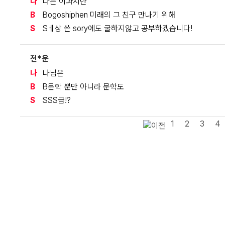
나
나는 이과지만
B
Bogoshiphen 미래의 그 친구 만나기 위해
S
Sㅔ상 쓴 sory에도 굴하지않고 공부하겠습니다!
전*운
나
나님은
B
B문학 뿐만 아니라 문학도
S
SSS급!?
1
2
3
4