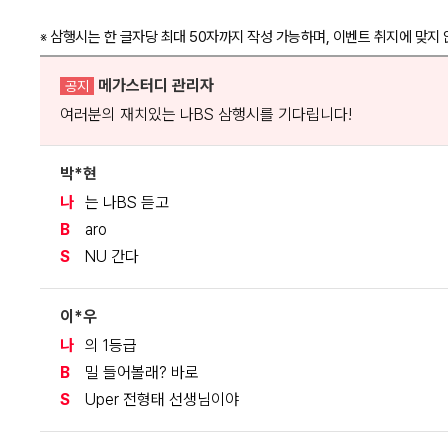
삼행시는 한 글자당 최대 50자까지 작성 가능하며, 이벤트 취지에 맞지 
※
메가스터디 관리자
공지
여러분의 재치있는 나BS 삼행시를 기다립니다!
박*현
나
는 나BS 듣고
B
aro
S
NU 간다
이*우
나
의 1등급
B
밀 들어볼래? 바로
S
Uper 전형태 선생님이야