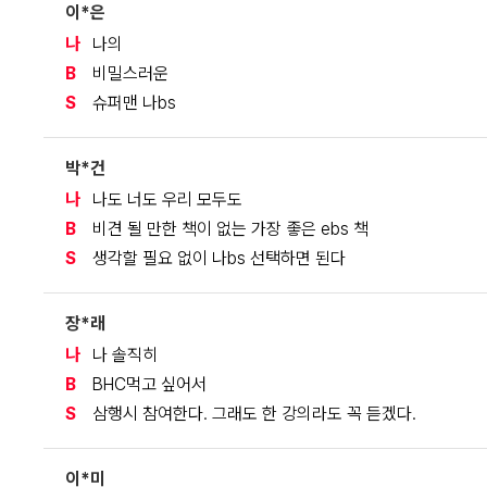
이*은
나
나의
B
비밀스러운
S
슈퍼맨 나bs
박*건
나
나도 너도 우리 모두도
B
비견 될 만한 책이 없는 가장 좋은 ebs 책
S
생각할 필요 없이 나bs 선택하면 된다
장*래
나
나 솔직히
B
BHC먹고 싶어서
S
삼행시 참여한다. 그래도 한 강의라도 꼭 듣겠다.
이*미