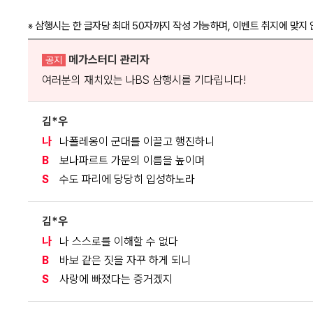
삼행시는 한 글자당 최대 50자까지 작성 가능하며, 이벤트 취지에 맞지 
※
메가스터디 관리자
공지
여러분의 재치있는 나BS 삼행시를 기다립니다!
김*우
나
나폴레옹이 군대를 이끌고 행진하니
B
보나파르트 가문의 이름을 높이며
S
수도 파리에 당당히 입성하노라
김*우
나
나 스스로를 이해할 수 없다
B
바보 같은 짓을 자꾸 하게 되니
S
사랑에 빠졌다는 증거겠지