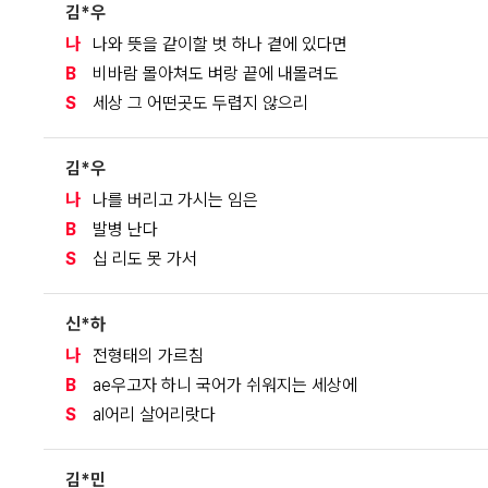
김*우
나
나와 뜻을 같이할 벗 하나 곁에 있다면
B
비바람 몰아쳐도 벼랑 끝에 내몰려도
S
세상 그 어떤곳도 두렵지 않으리
김*우
나
나를 버리고 가시는 임은
B
발병 난다
S
십 리도 못 가서
신*하
나
전형태의 가르침
B
ae우고자 하니 국어가 쉬워지는 세상에
S
al어리 살어리랏다
김*민