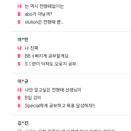
나
는 역시 전형태없이는
B
abo가 아닐까?
S
olution은 전형태 뿐..
이*민
나
나 진짜
B
BBㅕ빠지게 공부할게요
S
Sㅣ련이 닥쳐도 오로지 공부.
이*규
나
나만 알고싶은 전형태 선생님의
B
B밀 강의
S
Special하게 공부하고 목표 달성하자!!
김*진