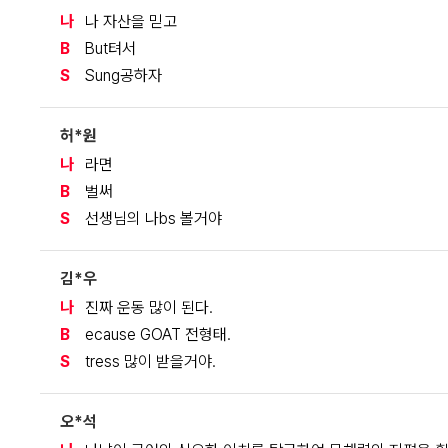
나
나 자산을 믿고
B
But텨서
S
Sung공하자
허*원
나
라면
B
벌써
S
선생님의 나bs 볼거야
김*우
나
진짜 운동 많이 된다.
B
ecause GOAT 전형태.
S
tress 많이 받을거야.
오*석