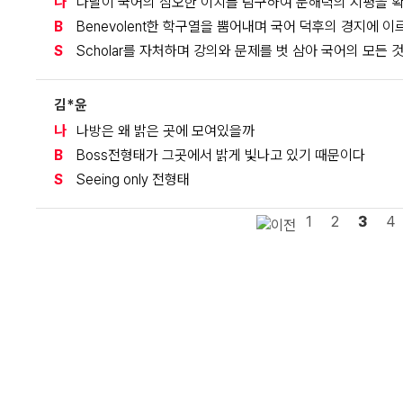
나
나날이 국어의 심오한 이치를 탐구하여 문해력의 지평을 
B
Benevolent한 학구열을 뿜어내며 국어 덕후의 경지에 이
S
Scholar를 자처하며 강의와 문제를 벗 삼아 국어의 모든 
김*윤
나
나방은 왜 밝은 곳에 모여있을까
B
Boss전형태가 그곳에서 밝게 빛나고 있기 때문이다
S
Seeing only 전형태
1
2
3
4