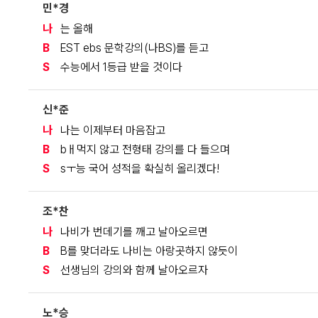
민*경
나
는 올해
B
EST ebs 문학강의(나BS)를 듣고
S
수능에서 1등급 받을 것이다
신*준
나
나는 이제부터 마음잡고
B
bㅐ먹지 않고 전형태 강의를 다 들으며
S
sㅜ능 국어 성적을 확실히 올리겠다!
조*찬
나
나비가 번데기를 깨고 날아오르면
B
B를 맞더라도 나비는 아랑곳하지 않듯이
S
선생님의 강의와 함께 날아오르자
노*승