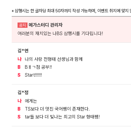
삼행시는 한 글자당 최대 50자까지 작성 가능하며, 이벤트 취지에 맞지 
※
메가스터디 관리자
공지
여러분의 재치있는 나BS 삼행시를 기다립니다!
김*연
나
나의 사랑 전형태 선생님과 함께
B
Bㅐㄱ점 공부!!
S
Start!!!!!!
김*정
나
에게는
B
TS보다 더 멋진 국어쌤이 존재한다.
S
tar들 보다 더 빛나는 최고의 Star 형태쌤!