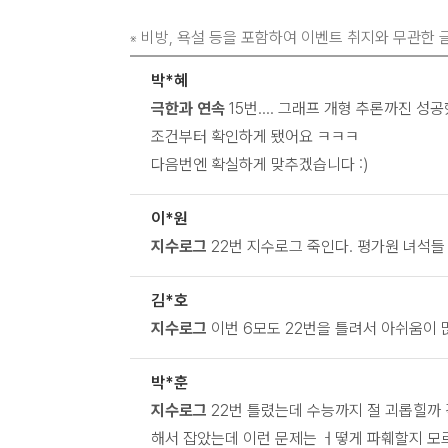
비방, 욕설 등을 포함하여 이벤트 취지와 무관한 글
※
박*혜
극한과 연속
15번.... 그래프 개형 추론까진 
조건부터 확인하게 됐어요 ㅋㅋㅋ
다음번엔 확실하게 맞추겠습니다 :)
이*원
지수로그
22번 지수로그 죽인다. 평가원 녀석들
김*호
지수로그
이번 6모도 22번을 틀려서 아쉬움이 
박*훈
지수로그
22번 틀렸는데 수능까지 절 괴롭힐까 걱정
해서 잡았는데 이런 문제는 ㅓ떻게 파훼할지 모르