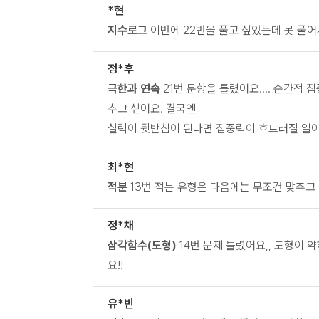
*현
지수로그
이번에 22번을 풀고 싶었는데 못 풀어
정*후
극한과 연속
21번 문항을 틀렸어요.... 순간적 
추고 싶어요. 결국엔
실력이 뒷받침이 된다면 집중력이 흐트러질 일이
최*현
적분
13번 적분 유형은 다음에는 무조건 맞추고
정*채
삼각함수(도형)
14번 문제 틀렸어요,, 도형이
요!!
유*빈