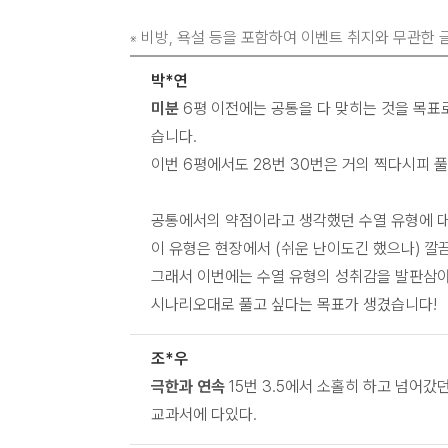
비방, 욕설 등을 포함하여 이벤트 취지와 무관한 글
※
박*연
미분
6평 이전에는 공통을 다 맞히는 것을 목표
습니다.
이번 6평에서도 28번 30번은 거의 찍다시피 풀
공통에서의 약점이라고 생각했던 수열 유형에 대해
이 유형은 현장에서 (쉬운 난이도긴 했으나) 깔
그래서 이번에는 수열 유형의 성취감을 발판삼아
시나리오대로 풀고 싶다는 목표가 생겼습니다!
조*우
극한과 연속
15번 3.5에서 소홀히 하고 넘어갔
교과서에 다있다.