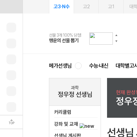
고3·N수
고2
고1
대
선물 3개 100% 당첨!
선물 100% 증정!
여름방학 스터디 캐시백
2027 러셀 단과
스마트러닝앱
메가패스
메가패스 수강생 무료혜택!
사회공헌 캠페인
행운의 선물 뽑기
메가스터디 X 올리브
메가런 썸머스쿨
강사 공개선발
설문 EVENT
3일 무료 체험권
메가클럽 멤버십
희망이룸 메가나눔
영
메가선생님
수능·내신
대학별고
과학
현재 완성형
정우정 선생님
정우
커리큘럼
TOP
강좌 및 교재
선생님
선생님 게시판