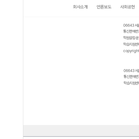
회사소개
언론보도
사회공헌
06643 서
통신판매번호
학원설립·운
학습지원센터
copyrigh
06643 서
통신판매번호
학습지원센터