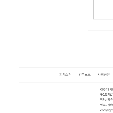
회사소개
언론보도
사회공헌
06643 서
통신판매번호
학원설립·운
학습지원센터
copyrigh