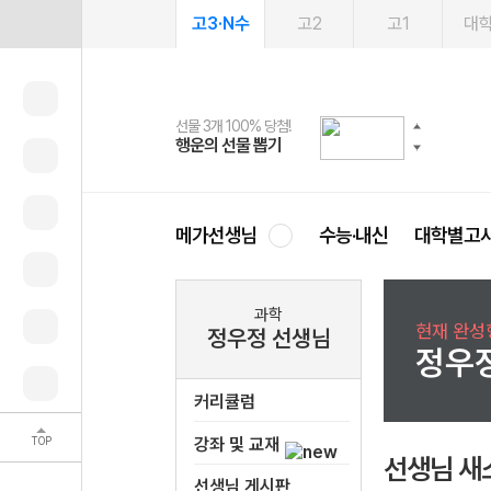
고3·N수
고2
고1
대
선물 3개 100% 당첨!
선물 100% 증정!
여름방학 스터디 캐시백
2027 러셀 단과
스마트러닝앱
메가패스
메가패스 수강생 무료혜택!
사회공헌 캠페인
행운의 선물 뽑기
메가스터디 X 올리브
메가런 썸머스쿨
강사 공개선발
설문 EVENT
3일 무료 체험권
메가클럽 멤버십
희망이룸 메가나눔
영
메가선생님
수능·내신
대학별고
과학
현재 완성형
정우정 선생님
정우
커리큘럼
TOP
강좌 및 교재
선생님 새
선생님 게시판