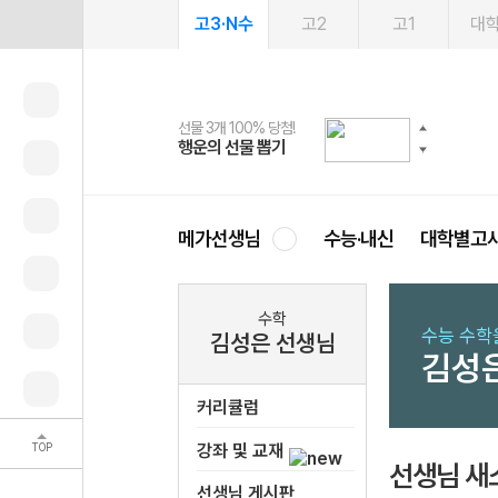
고3·N수
고2
고1
대
선물 3개 100% 당첨!
선물 100% 증정!
여름방학 스터디 캐시백
2027 러셀 단과
스마트러닝앱
메가패스
메가패스 수강생 무료혜택!
사회공헌 캠페인
행운의 선물 뽑기
메가스터디 X 올리브
메가런 썸머스쿨
강사 공개선발
설문 EVENT
3일 무료 체험권
메가클럽 멤버십
희망이룸 메가나눔
영
메가선생님
수능·내신
대학별고
수학
수능 수학
김성은 선생님
김성
커리큘럼
TOP
강좌 및 교재
선생님 새
선생님 게시판