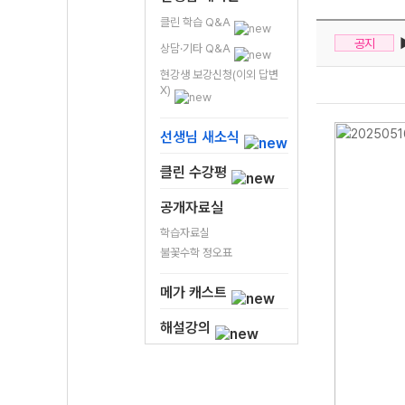
클린 학습 Q&A
▶
공지
상담·기타 Q&A
현강생 보강신청(이외 답변
X)
선생님 새소식
클린 수강평
공개자료실
학습자료실
불꽃수학 정오표
메가 캐스트
해설강의