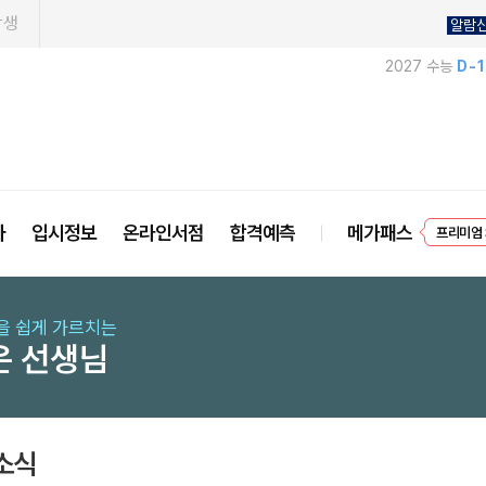
학생
알람
2027 수능
D-
프리미엄 
사
입시정보
온라인서점
합격예측
메가패스
EVEN
을 쉽게 가르치는
은 선생님
소식