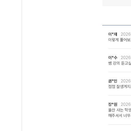
이*재
2026
이렇게 풀어보
이*수
2026
쌤 강의 듣고싶
권*민
2026
점점 잘생겨지
장*원
2026
울산 사는 학
해주셔서 너무