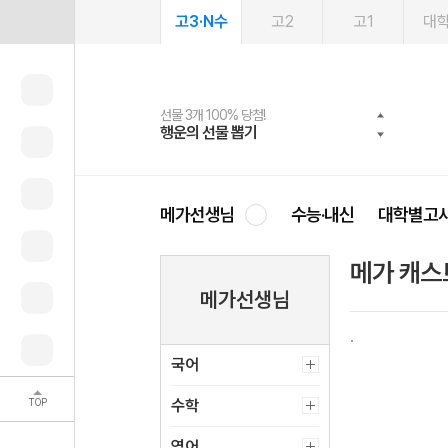
고3·N수
고2
고1
대
선물 3개 100% 당첨!
선물 100% 증정!
2027 러셀 단과
스마트러닝앱
메가패스
메가패스 수강생 무료혜택!
사회공헌 캠페인
행운의 선물 뽑기
메가스터디 X 올리브
강사 공개선발
설문 EVENT
3일 무료 체험권
메가클럽 멤버십
희망이룸 메가나눔
영
메가선생님
수능·내신
대학별고
메가 캐스
메가선생님
국어
TOP
수학
영어