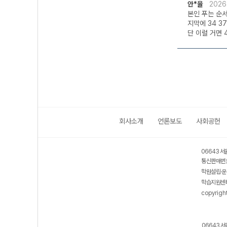
안*율
2026
본인 푸는 순서: 듣
지막에 34 3
단 이럴 거면 
회사소개
언론보도
사회공헌
06643 서
통신판매번호
학원설립·운
학습지원센터
copyrigh
06643 서