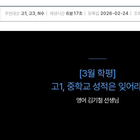
추천대상
고1, 고3, N수
재생시간
6분 17초
등록일
2026-02-24
조
메가스터디
[3월 학평]
고1, 중학교 성적은 잊어라
영어 김기철 선생님