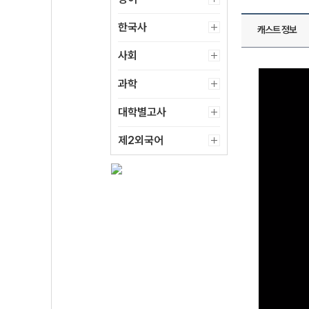
한국사
캐스트 정보
사회
과학
대학별고사
제2외국어