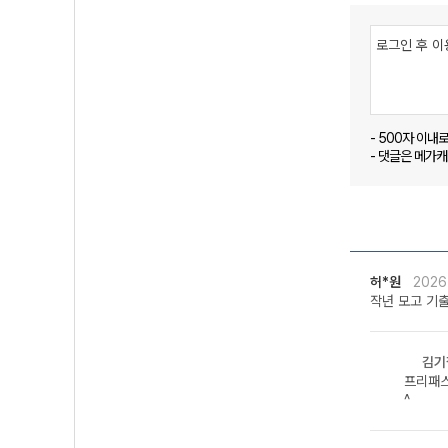
- 500자 이내
- 댓글은 메가
허*원
2026
작년 모고 기
김기
프리패스
^