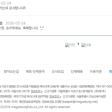
-02-24
가는데 감사합니다!!
철
2026-02-24
생, 승리하세요. 축복합니다. ^_^
1
찾아오는길
제휴·단체문의
강사모집
인재채용
이용약관
개
울 서초구 효령로 321 (서초동, 덕원빌딩) 메가스터디교육(주) 대표이사 : 손성은 사업자등록번호 : 780-87-00
 : 2015-서울서초-0678
정보조회 >
신고기관명 : 서울특별시 서초구 호스팅제공자 : (주)케이티
영등록번호 : 제10176호 메가스터디원격학원
정보조회 >
신고기관명 : 서울특별시 강남교육지원청
 : 1599-1010 개인정보보호책임자 : 정보보안실 김영무
(keeper@megastudy.net)
tⓒ2014 megastudyEdu.co.,Ltd. All rights reserved.