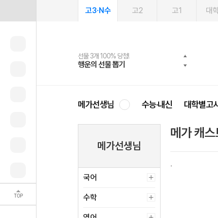
고3·N수
고2
고1
대
선물 3개 100% 당첨!
선물 100% 증정!
여름방학 스터디 캐시백
2027 러셀 단과
스마트러닝앱
메가패스
메가패스 수강생 무료혜택!
사회공헌 캠페인
행운의 선물 뽑기
메가스터디 X 올리브
메가런 썸머스쿨
강사 공개선발
설문 EVENT
3일 무료 체험권
메가클럽 멤버십
희망이룸 메가나눔
영
메가선생님
수능·내신
대학별고
메가 캐스
메가선생님
국어
TOP
수학
영어