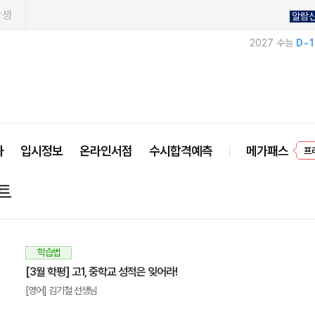
학생
알람
2027 수능
D-
사
입시정보
온라인서점
수시합격예측
메가패스
프
트
학습법
[3월 학평] 고1, 중학교 성적은 잊어라!
[영어] 김기철 선생님