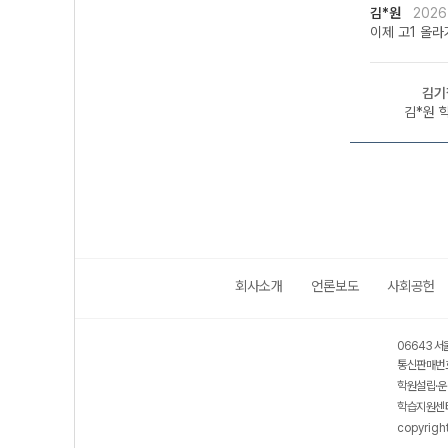
김*원
2026
이제 고1 올라
김기
김*원 학
회사소개
언론보도
사회공헌
06643 서
통신판매번호
학원설립·운
학습지원센터
copyrigh