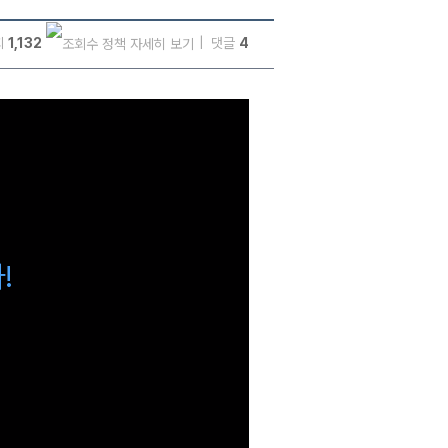
회
1,132
댓글
4
!