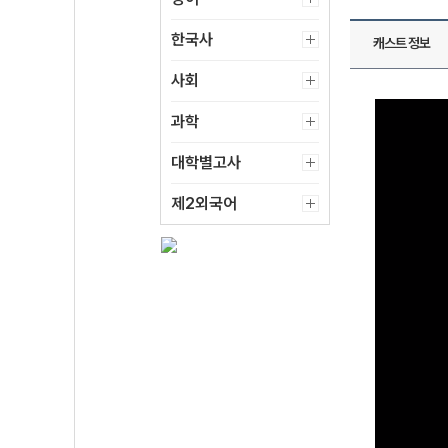
한국사
캐스트 정보
사회
과학
대학별고사
제2외국어