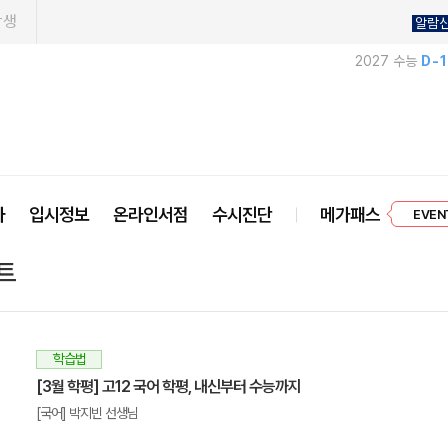
학생
알람
2027 수능
D-
프리미엄 
사
입시정보
온라인서점
수시진단
메가패스
EVEN
트
학습법
[3월 학평] 고12 국어 학평, 내신부터 수능까지
[국어] 박지빈 선생님