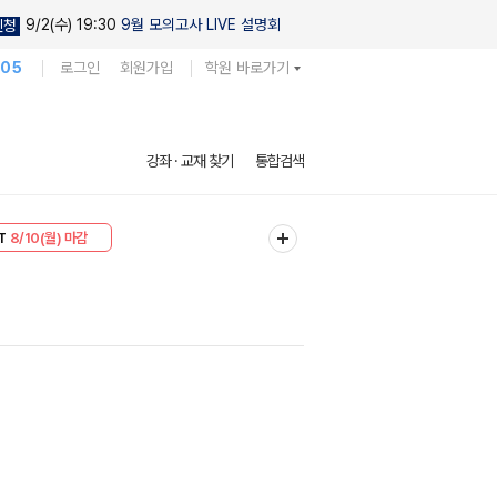
9/2(수) 19:30
9월 모의고사 LIVE 설명회
신청
105
로그인
회원가입
학원 바로가기
강좌 · 교재 찾기
통합검색
30
8/10(월) 마감
T
8/10(월) 마감