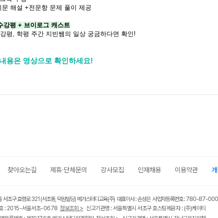
문 해설 +전문항 문제 풀이 제공
수강평 + 브이로그 캐스트
수강평, 학평 주간 지빈쌤의 일상 궁금하다면 확인!
 내용은 영상으로 확인하세요!
찾아오는길
제휴·단체문의
강사모집
인재채용
이용약관
개
울 서초구 효령로 321 (서초동, 덕원빌딩) 메가스터디교육(주) 대표이사 : 손성은 사업자등록번호 : 780-87-00
 : 2015-서울서초-0678
정보조회 >
신고기관명 : 서울특별시 서초구 호스팅제공자 : (주)케이티