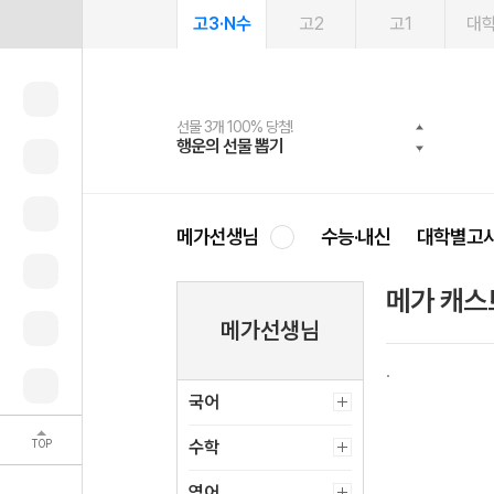
고3·N수
고2
고1
대
선물 3개 100% 당첨!
선물 100% 증정!
여름방학 스터디 캐시백
2027 러셀 단과
스마트러닝앱
메가패스
메가패스 수강생 무료혜택!
사회공헌 캠페인
행운의 선물 뽑기
메가스터디 X 올리브
메가런 썸머스쿨
강사 공개선발
설문 EVENT
3일 무료 체험권
메가클럽 멤버십
희망이룸 메가나눔
영
메가선생님
수능·내신
대학별고
메가 캐스
메가선생님
국어
TOP
수학
영어