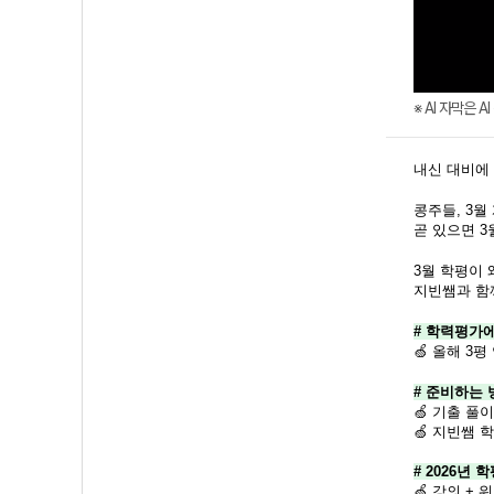
※ AI 자막은 
내신 대비에
콩주들, 3월
곧 있으면 3
3월 학평이
지빈쌤과 함
# 학력평가
🍏 올해 3
# 준비하는 
🍏
기출 풀이
🍏
지빈쌤 학
# 2026년 
🍏 강의 +