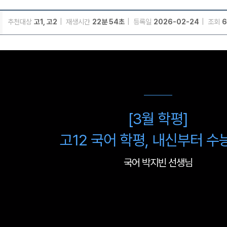
추천대상
고1, 고2
재생시간
22분 54초
등록일
2026-02-24
조회
6
메가스터디
[3월 학평]
고12 국어 학평, 내신부터 
국어 박지빈 선생님