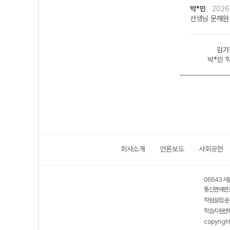
박*민
2026
선생님 문해원
김기
박*민 
회사소개
언론보도
사회공헌
06643 서
통신판매번호
학원설립·운
학습지원센터
copyrigh