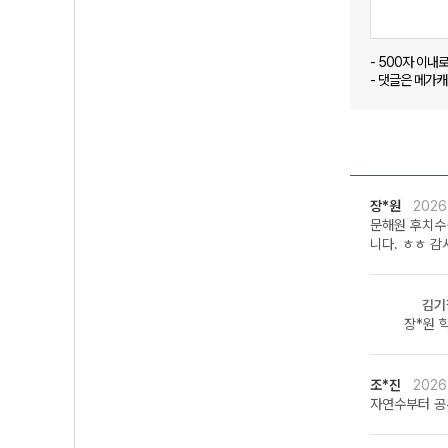
- 500자 이내
- 댓글은 메가
장*원
2026
문해원 후치수
니다. ㅎㅎ 
김기
장*원 
조*진
2026
자연수부터 공