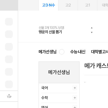
고3·N수
고2
고1
대
선물 3개 100% 당첨!
선물 100% 증정!
여름방학 스터디 캐시백
2027 러셀 단과
스마트러닝앱
메가패스
메가패스 수강생 무료혜택!
사회공헌 캠페인
행운의 선물 뽑기
메가스터디 X 올리브
메가런 썸머스쿨
강사 공개선발
설문 EVENT
3일 무료 체험권
메가클럽 멤버십
희망이룸 메가나눔
영
메가선생님
수능·내신
대학별고
메가 캐스
메가선생님
국어
TOP
수학
영어