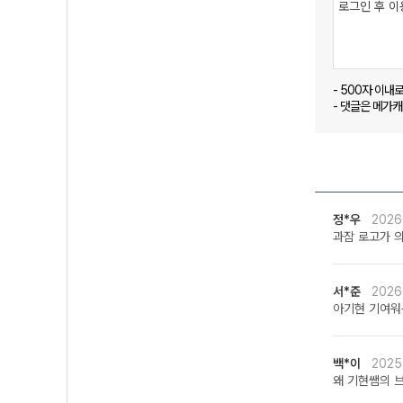
- 500자 이내
- 댓글은 메가
정*우
2026
과잠 로고가 
서*준
2026
아기현 기여워
백*이
2025
왜 기현쌤의 