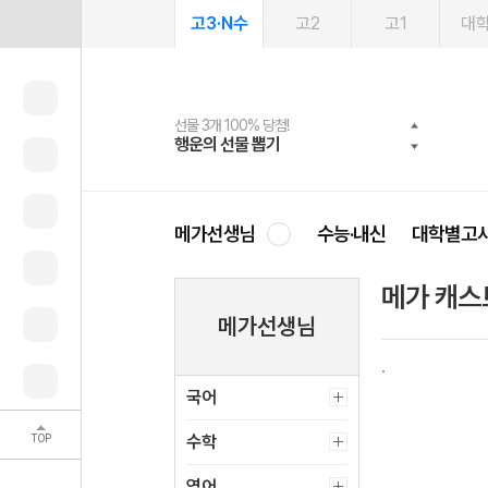
고3·N수
고2
고1
대
선물 3개 100% 당첨!
선물 100% 증정!
여름방학 스터디 캐시백
2027 러셀 단과
스마트러닝앱
메가패스
메가패스 수강생 무료혜택!
사회공헌 캠페인
행운의 선물 뽑기
메가스터디 X 올리브
메가런 썸머스쿨
강사 공개선발
설문 EVENT
3일 무료 체험권
메가클럽 멤버십
희망이룸 메가나눔
영
메가선생님
수능·내신
대학별고
메가 캐스
메가선생님
국어
TOP
수학
영어