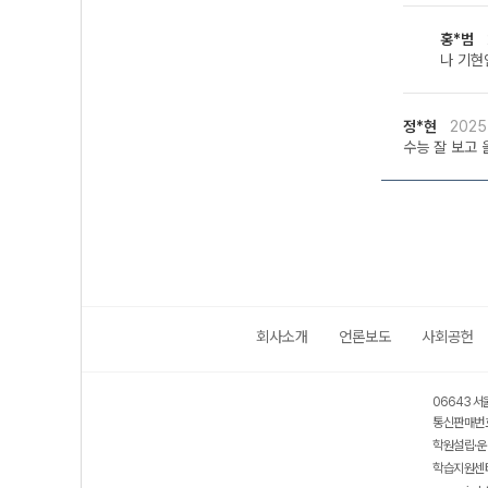
홍*범
나 기현
정*현
2025-
수능 잘 보고 
회사소개
언론보도
사회공헌
06643 서
통신판매번호
학원설립·운
학습지원센터