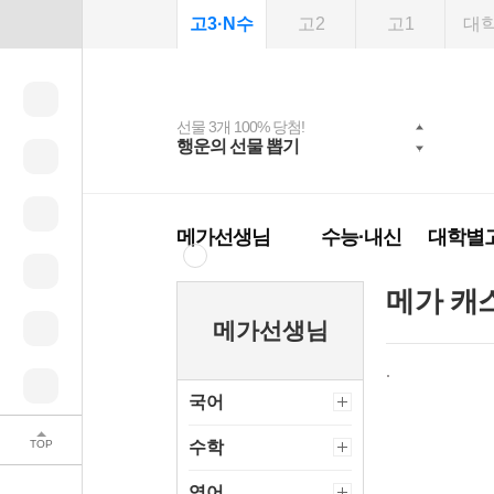
고3·N수
고2
고1
대
선물 3개 100% 당첨!
선물 100% 증정!
여름방학 스터디 캐시
2027 러셀 단과
스마트러닝앱
메가패스
메가패스 수강생 무료
사회공헌 캠페인
행운의 선물 뽑기
메가스터디 X 올리
강사 공개선발
설문 EVENT
3일 무료 체험권
희망이룸 메가나눔
백
혜택!
브영
메가런 썸머스쿨
메가클럽 멤버십
메가선생님
수능·내신
대학별
메가 캐
메가선생님
국어
TOP
수학
영어