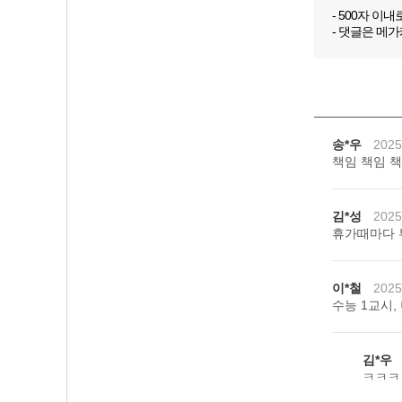
- 500자 이
- 댓글은 메
송*우
2025
책임 책임 책임지
김*성
2025
휴가때마다 
이*철
2025
수능 1교시,
김*우
ㅋㅋㅋ