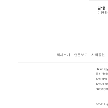
김*웅
미안하
회사소개
언론보도
사회공헌
06643 
통신판매번호
학원설립·
학습지원센
copyright
06643 