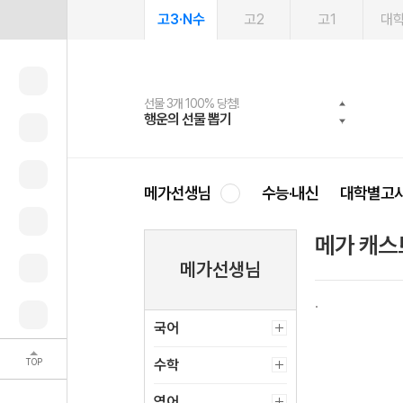
고3·N수
고2
고1
대
선물 3개 100% 당첨!
선물 100% 증정!
여름방학 스터디 캐시백
2027 러셀 단과
스마트러닝앱
메가패스
메가패스 수강생 무료혜택!
사회공헌 캠페인
행운의 선물 뽑기
메가스터디 X 올리브
메가런 썸머스쿨
강사 공개선발
설문 EVENT
3일 무료 체험권
메가클럽 멤버십
희망이룸 메가나눔
영
메가선생님
수능·내신
대학별고
메가 캐스
메가선생님
국어
TOP
수학
영어