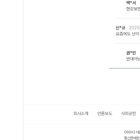
백*서
현강보
신*규
2025
요즘에도 난이
권*민
반대아
회사소개
언론보도
사회공헌
06643 서
통신판매번호