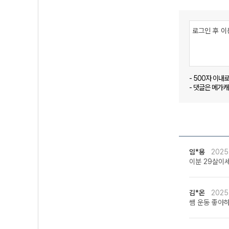
- 500자 이내
- 댓글은 메가
임*용
2025
이분 29살이
김*온
2025
쌤 운동 좋아