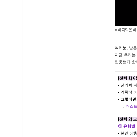
※ AI 자막은 
여러분, 남은
지금 우리는
민웅쌤과 함
[전략 1]
- 전기력·
- 역학적 
-
그렇다면,
→
캐스트
[전략 2]
① 유형별
- 본인 상