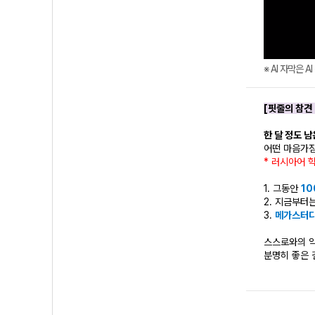
※ AI 자막은 
[핏줄의 참견 e
한 달 정도 남
어떤 마음가
* 러시아어 
1. 그동안
10
2. 지금부터
3.
메가스터디
스스로와의 약
분명히 좋은 