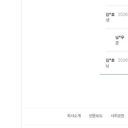
김*호
2026
생
남*우
준
김*호
2026
님
회사소개
언론보도
사회공헌