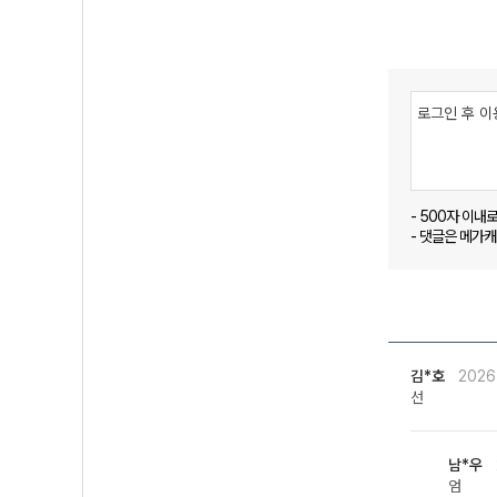
- 500자 이내
- 댓글은 메가
김*호
2026
선
남*우
엄