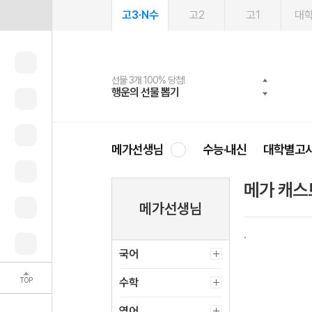
고3·N수
고2
고1
대
선물 3개 100% 당첨!
선물 100% 증정!
여름방학 스터디 캐시백
2027 러셀 단과
스마트러닝앱
메가패스
메가패스 수강생 무료혜택!
사회공헌 캠페인
행운의 선물 뽑기
메가스터디 X 올리브
메가런 썸머스쿨
강사 공개선발
설문 EVENT
3일 무료 체험권
메가클럽 멤버십
희망이룸 메가나눔
영
메가선생님
수능·내신
대학별고
메가 캐스
메가선생님
국어
TOP
수학
영어