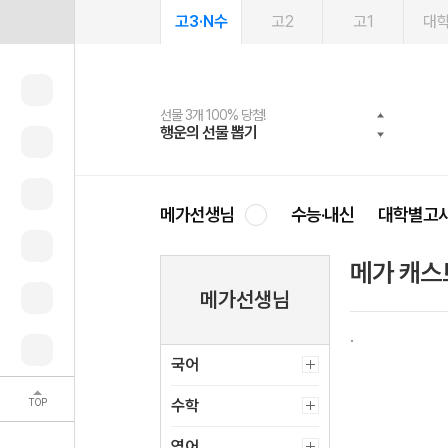
고3·N수
고2
고1
대
선물 3개 100% 당첨!
선물 100% 증정!
여름방학 스터디 캐시백
2027 러셀 단과
스마트러닝앱
메가패스
메가패스 수강생 무료혜택!
사회공헌 캠페인
행운의 선물 뽑기
메가스터디 X 올리브
메가런 썸머스쿨
강사 공개선발
설문 EVENT
3일 무료 체험권
메가클럽 멤버십
희망이룸 메가나눔
영
메가선생님
수능·내신
대학별고
메가 캐스
메가선생님
국어
TOP
수학
영어