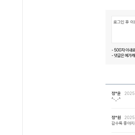
- 500자 이내
- 댓글은 메가
정*윤
2025
^-_-^
정*원
2025
갈수록 좋아지는 