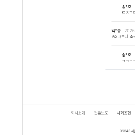
송*호
ㄹㅊㄱ
백*규
2025
중3때부터 조
송*호
ㅋㅋㅋ
회사소개
언론보도
사회공헌
06643 서