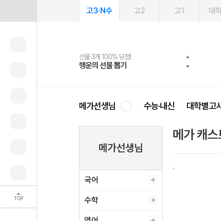
고3·N수
고2
고1
대
선물 3개 100% 당첨!
선물 100% 증정!
여름방학 스터디 캐시백
2027 러셀 단과
스마트러닝앱
메가패스
메가패스 수강생 무료혜택!
사회공헌 캠페인
행운의 선물 뽑기
메가스터디 X 올리브
메가런 썸머스쿨
강사 공개선발
설문 EVENT
3일 무료 체험권
메가클럽 멤버십
희망이룸 메가나눔
영
메가선생님
수능·내신
대학별고
메가 캐스
메가선생님
국어
TOP
수학
영어