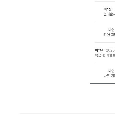
이*찬
윈터솔져
나연
찬아 고
이*유
2025
목금 중 캐슽
나연
나두 기