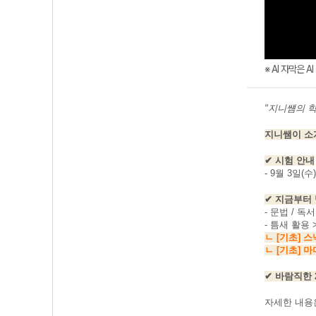
※ AI 자막은 
"지니썜의 
지니쌤이 소
✔ 시험 안내
- 9월 3일(
✔ 지금부터
- 문법 / 독
- 틈새 활용
ㄴ
[기초] 스
ㄴ [기초] 
✔ 바람직한
자세한 내