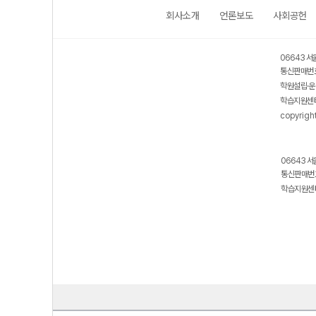
회사소개
언론보도
사회공헌
06643 서
통신판매번호
학원설립·운
학습지원센터
copyrigh
06643 서
통신판매번호
학습지원센터