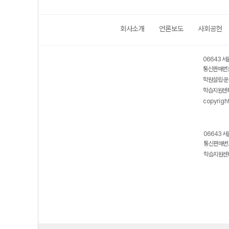
회사소개
언론보도
사회공헌
06643 서
통신판매번호
학원설립·운
학습지원센터
copyrigh
06643 서
통신판매번호
학습지원센터