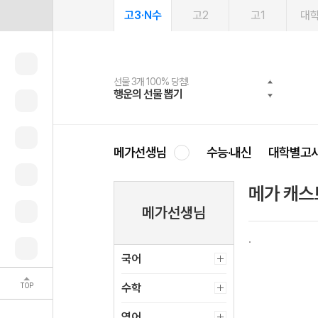
고3·N수
고2
고1
대
선물 3개 100% 당첨!
선물 100% 증정!
여름방학 스터디 캐시백
2027 러셀 단과
스마트러닝앱
메가패스
메가패스 수강생 무료혜택!
사회공헌 캠페인
행운의 선물 뽑기
메가스터디 X 올리브
메가런 썸머스쿨
강사 공개선발
설문 EVENT
3일 무료 체험권
메가클럽 멤버십
희망이룸 메가나눔
영
메가선생님
수능·내신
대학별고
메가 캐스
메가선생님
국어
TOP
수학
영어