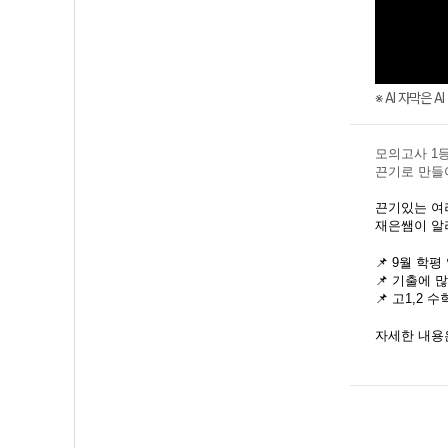
※ AI 자막은 
모의고사 1등
끈기로 만들
끈기있는 여
재은쌤이 
📌 9월 학평
📌 기출에 
📌 고1,2 
자세한 내용