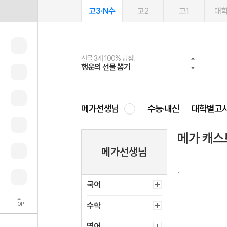
고3·N수
고2
고1
대
선물 3개 100% 당첨!
선물 100% 증정!
여름방학 스터디 캐시백
2027 러셀 단과
스마트러닝앱
메가패스
메가패스 수강생 무료혜택!
사회공헌 캠페인
행운의 선물 뽑기
메가스터디 X 올리브
메가런 썸머스쿨
강사 공개선발
설문 EVENT
3일 무료 체험권
메가클럽 멤버십
희망이룸 메가나눔
영
메가선생님
수능·내신
대학별고
메가 캐스
메가선생님
국어
TOP
수학
영어