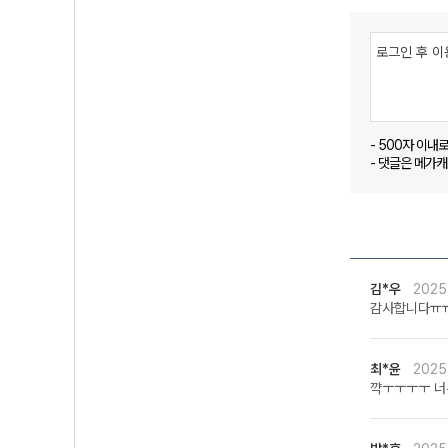
- 500자 이내
- 댓글은 메가
김*우
2025
감사합니다ㅠㅠ
최*윤
2025
꺅ㅜㅜㅜㅜ 너