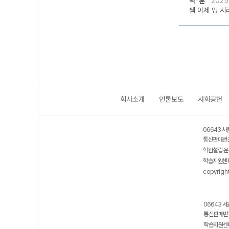
박*훈
2025
쌤 이제 잉 시
회사소개
언론보도
사회공헌
06643 서
통신판매번호
학원설립·운
학습지원센터
copyrigh
06643 서
통신판매번호
학습지원센터