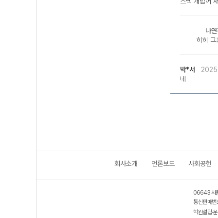
스낵 개념어 재
나연
히히 그
박*서
2025
네
회사소개
언론보도
사회공헌
06643 서
통신판매번호
학원설립·운