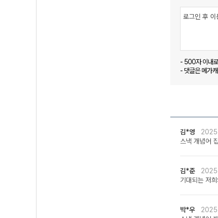
- 500자 이내
- 댓글은 메가
김*영
2025
스낵 개념어 집
김*준
2025
기대되는 저희
박*우
2025