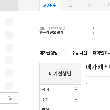
고3·N수
고2
고1
대
선물 3개 100% 당첨!
선물 100% 증정!
여름방학 스터디 캐시백
2027 러셀 단과
스마트러닝앱
메가패스
메가패스 수강생 무료혜택!
사회공헌 캠페인
행운의 선물 뽑기
메가스터디 X 올리브
메가런 썸머스쿨
강사 공개선발
설문 EVENT
3일 무료 체험권
메가클럽 멤버십
희망이룸 메가나눔
영
메가선생님
수능·내신
대학별고
메가 캐스
메가선생님
국어
TOP
수학
영어