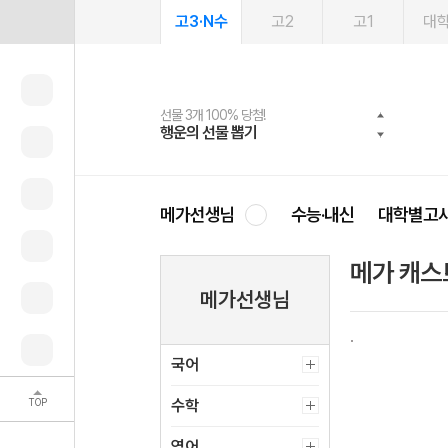
고3·N수
고2
고1
대
선물 3개 100% 당첨!
선물 100% 증정!
여름방학 스터디 캐시백
2027 러셀 단과
스마트러닝앱
메가패스
메가패스 수강생 무료혜택!
사회공헌 캠페인
행운의 선물 뽑기
메가스터디 X 올리브
메가런 썸머스쿨
강사 공개선발
설문 EVENT
3일 무료 체험권
메가클럽 멤버십
희망이룸 메가나눔
영
메가선생님
수능·내신
대학별고
메가 캐스
메가선생님
국어
TOP
수학
영어