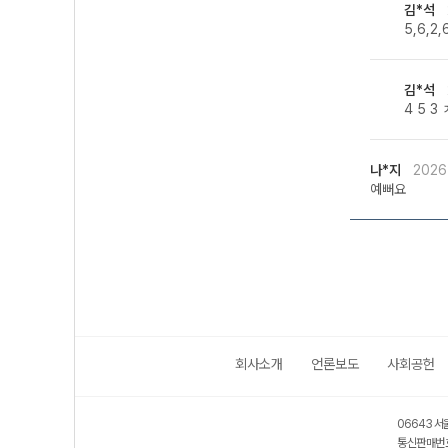
김*석
5,6,2
김*석
4 5 3
나*지
2026
예뻐요
회사소개
언론보도
사회공헌
06643 서
통신판매번호