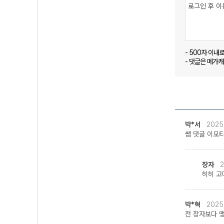
- 500자 이내
- 댓글은 메가
박*서
2025
쌤 댓글 이모티
장자
2
히히 고마
박*혁
2025
전 장자보다 