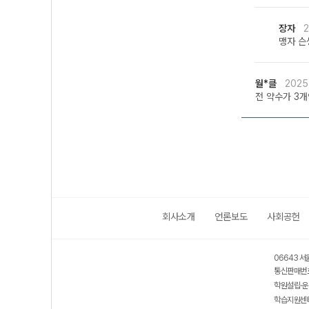
장자
2
맹자 슨생
월*클
2025
전 약수가 3
회사소개
언론보도
사회공헌
06643 서
통신판매번호
학원설립·운
학습지원센터