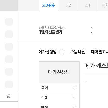
고3·N수
고2
고1
대
선물 3개 100% 당첨!
선물 100% 증정!
여름방학 스터디 캐시백
2027 러셀 단과
스마트러닝앱
메가패스
메가패스 수강생 무료혜택!
사회공헌 캠페인
행운의 선물 뽑기
메가스터디 X 올리브
메가런 썸머스쿨
강사 공개선발
설문 EVENT
3일 무료 체험권
메가클럽 멤버십
희망이룸 메가나눔
영
메가선생님
수능·내신
대학별고
메가 캐스
메가선생님
국어
TOP
수학
영어