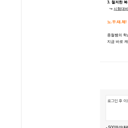
3. 철저한 
↪
시험대비
노.꾸.태.체!
종철쌤의 학
지금 바로 
- 500자 이내