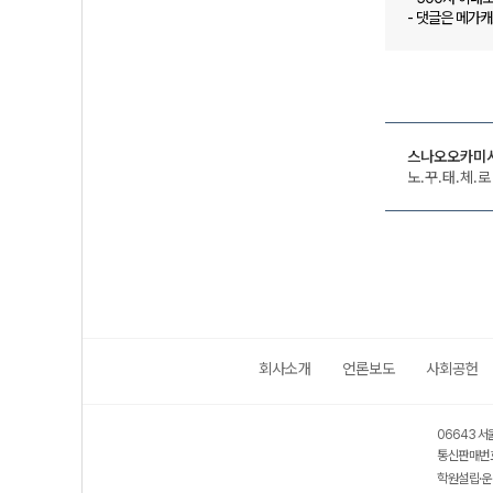
- 댓글은 메가
스나오오카미
노.꾸.태.체.로
회사소개
언론보도
사회공헌
06643 서
통신판매번호
학원설립·운