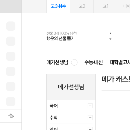
고3·N수
고2
고1
대
선물 3개 100% 당첨!
선물 100% 증정!
여름방학 스터디 캐시백
2027 러셀 단과
스마트러닝앱
메가패스
메가패스 수강생 무료혜택!
사회공헌 캠페인
행운의 선물 뽑기
메가스터디 X 올리브
메가런 썸머스쿨
강사 공개선발
설문 EVENT
3일 무료 체험권
메가클럽 멤버십
희망이룸 메가나눔
영
메가선생님
수능·내신
대학별고
메가 캐스
메가선생님
국어
TOP
수학
영어