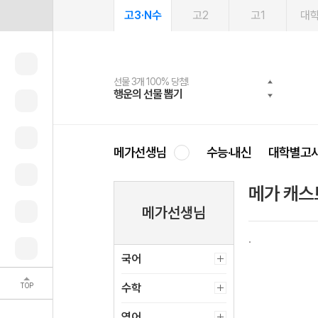
고3·N수
고2
고1
대
선물 3개 100% 당첨!
선물 100% 증정!
여름방학 스터디 캐시백
2027 러셀 단과
스마트러닝앱
메가패스
메가패스 수강생 무료혜택!
사회공헌 캠페인
행운의 선물 뽑기
메가스터디 X 올리브
메가런 썸머스쿨
강사 공개선발
설문 EVENT
3일 무료 체험권
메가클럽 멤버십
희망이룸 메가나눔
영
메가선생님
수능·내신
대학별고
메가 캐스
메가선생님
국어
TOP
수학
영어