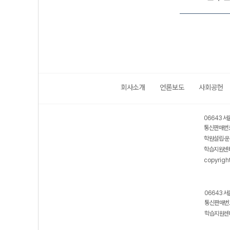
회사소개
언론보도
사회공헌
06643 서
통신판매번호
학원설립·운
학습지원센터
copyrigh
06643 서
통신판매번호
학습지원센터