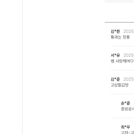
김*한
2025
통과는 장풍
서*유
2025
쌤 사랑해여♡
김*준
2025
고삼필갑방
손*준
중암공시
최*우
고저~고