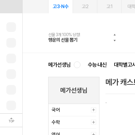
고3·N수
고2
고1
대
선물 3개 100% 당첨!
선물 100% 증정!
여름방학 스터디 캐시백
2027 러셀 단과
스마트러닝앱
메가패스
메가패스 수강생 무료혜택!
사회공헌 캠페인
행운의 선물 뽑기
메가스터디 X 올리브
메가런 썸머스쿨
강사 공개선발
설문 EVENT
3일 무료 체험권
메가클럽 멤버십
희망이룸 메가나눔
영
메가선생님
수능·내신
대학별고
메가 캐스
메가선생님
국어
TOP
수학
영어