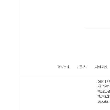
회사소개
언론보도
사회공헌
06643 서
통신판매번호
학원설립·운
학습지원센터
copyrigh