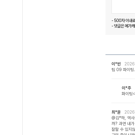
- 500자 이내
- 댓글은 메가
이*빈
2026
팀 09 파이팅.
이*주
화이팅
최*윤
2026
@김*하, 역사
까? 과연 내
잘할 수 있지않