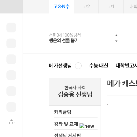
고3·N수
고2
고1
대
선물 3개 100% 당첨!
선물 100% 증정!
여름방학 스터디 캐시백
2027 러셀 단과
스마트러닝앱
메가패스
메가패스 수강생 무료혜택!
사회공헌 캠페인
행운의 선물 뽑기
메가스터디 X 올리브
메가런 썸머스쿨
강사 공개선발
설문 EVENT
3일 무료 체험권
메가클럽 멤버십
희망이룸 메가나눔
영
메가선생님
수능·내신
대학별고
메가 캐스
한국사·사회
김종웅 선생님
커리큘럼
TOP
강좌 및 교재
선생님 게시판