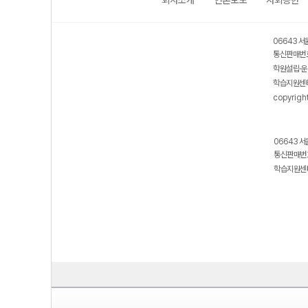
회사소개
언론보도
사회공헌
06643 서
통신판매번호
학원설립·운
학습지원센터
copyrigh
06643 서
통신판매번호
학습지원센터