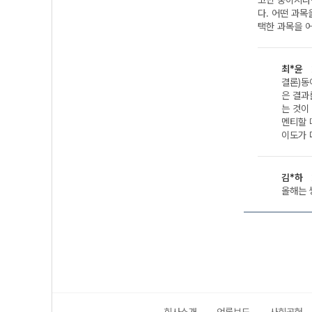
고민 중이시라
다. 어떤 과
택한 과목을 어
최*윤
결론)동
은 결과
는 것이
멘티할 
이도가 
김*하
올해는 