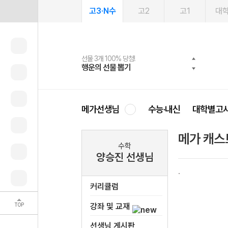
고3·N수
고2
고1
대
선물 3개 100% 당첨!
선물 100% 증정!
여름방학 스터디 캐시백
2027 러셀 단과
스마트러닝앱
메가패스
메가패스 수강생 무료혜택!
사회공헌 캠페인
행운의 선물 뽑기
메가스터디 X 올리브
메가런 썸머스쿨
강사 공개선발
설문 EVENT
3일 무료 체험권
메가클럽 멤버십
희망이룸 메가나눔
영
메가선생님
수능·내신
대학별고
메가 캐스
수학
양승진 선생님
커리큘럼
TOP
강좌 및 교재
선생님 게시판