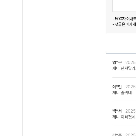
- 500자 이내
- 댓글은 메가
염*은
2025
제니 만져달라
이*민
2025
제니 졸귀네
백*서
2025
제니 이뻐졋네
김*주
2025