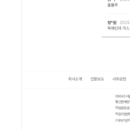
울룰루
정*원
2025
독재인데 가스
회사소개
언론보도
사회공헌
06643 서
통신판매번호
학원설립·운
학습지원센터
copyrigh