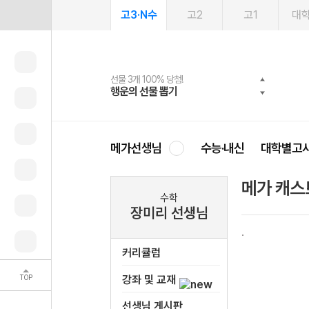
고3·N수
고2
고1
대
선물 3개 100% 당첨!
선물 100% 증정!
여름방학 스터디 캐시백
2027 러셀 단과
스마트러닝앱
메가패스
메가패스 수강생 무료혜택!
사회공헌 캠페인
행운의 선물 뽑기
메가스터디 X 올리브
메가런 썸머스쿨
강사 공개선발
설문 EVENT
3일 무료 체험권
메가클럽 멤버십
희망이룸 메가나눔
영
메가선생님
수능·내신
대학별고
메가 캐스
수학
장미리 선생님
커리큘럼
TOP
강좌 및 교재
선생님 게시판