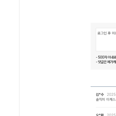
- 500자 이내
- 댓글은 메가
김*수
2025
솔직히 이캐스
오*환
2025