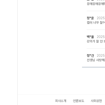
응애응애응애!!
정*윤
2025
컬러 너무 잘
백*율
2025
강의가 잘 안 
정*건
2025
선생님 사랑해
회사소개
언론보도
사회공헌