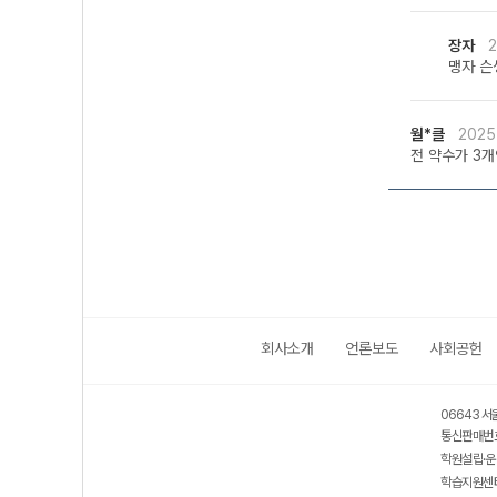
장자
2
맹자 슨생
월*클
2025
전 약수가 3
회사소개
언론보도
사회공헌
06643 서
통신판매번호
학원설립·운
학습지원센터