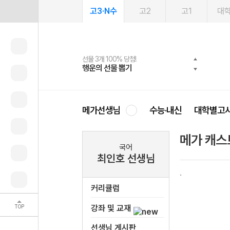
고3·N수
고2
고1
대
선물 3개 100% 당첨!
선물 100% 증정!
여름방학 스터디 캐시백
2027 러셀 단과
스마트러닝앱
메가패스
메가패스 수강생 무료혜택!
사회공헌 캠페인
행운의 선물 뽑기
메가스터디 X 올리브
메가런 썸머스쿨
강사 공개선발
설문 EVENT
3일 무료 체험권
메가클럽 멤버십
희망이룸 메가나눔
영
메가선생님
수능·내신
대학별고
메가 캐스
국어
최인호 선생님
커리큘럼
TOP
강좌 및 교재
선생님 게시판