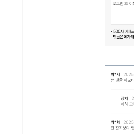
- 500자 이내
- 댓글은 메가
박*서
2025
쌤 댓글 이모티
장자
2
히히 고마
박*혁
2025
전 장자보다 