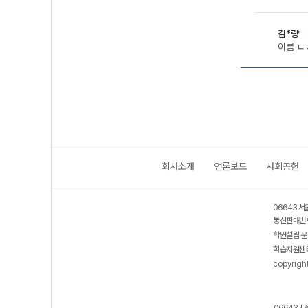
김*량
이름 ㄷ
회사소개
언론보도
사회공헌
06643 서
통신판매번호
학원설립·운
학습지원센터
copyrigh