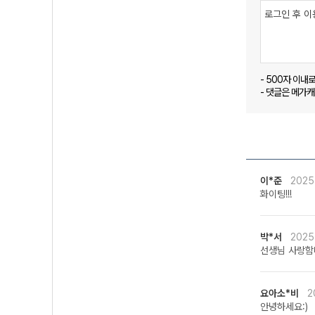
- 500자 이내
- 댓글은 메가
이*준
2025
화이팅!!!
박*서
2025
선생님 사랑함
요아소*비
2
안녕하세요:)