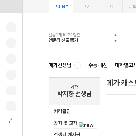
고3·N수
고2
고1
대
선물 3개 100% 당첨!
선물 100% 증정!
여름방학 스터디 캐시백
2027 러셀 단과
스마트러닝앱
메가패스
메가패스 수강생 무료혜택!
사회공헌 캠페인
행운의 선물 뽑기
메가스터디 X 올리브
메가런 썸머스쿨
강사 공개선발
설문 EVENT
3일 무료 체험권
메가클럽 멤버십
희망이룸 메가나눔
영
메가선생님
수능·내신
대학별고
메가 캐스
과학
박지향 선생님
커리큘럼
TOP
강좌 및 교재
선생님 게시판