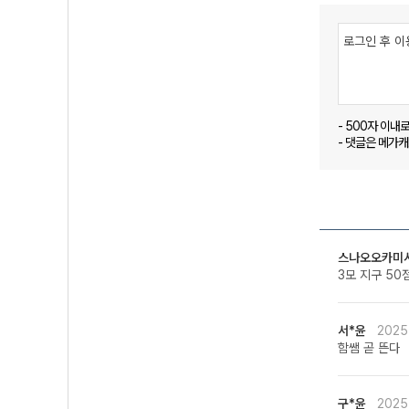
- 500자 이내
- 댓글은 메가
스나오오카미
3모 지구 50점
서*윤
2025
함쌤 곧 뜬다
구*윤
2025