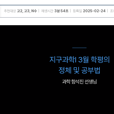
추천대상
고2, 고3, N수
재생시간
3분 54초
등록일
2025-02-24
조
메가스터디
지구과학I 3월 학평의
정체 및 공부법
과학 함석진 선생님