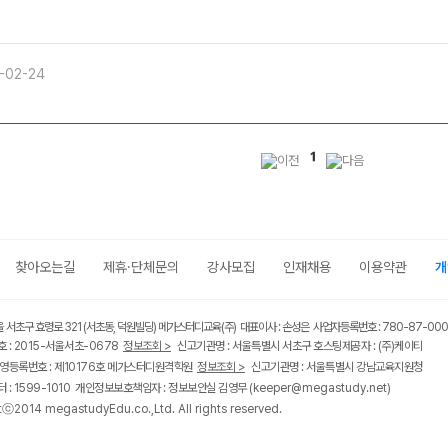
-02-24
1
찾아오는길
제휴·단체문의
강사모집
인재채용
이용약관
개
울 서초구 효령로 321 (서초동, 덕원빌딩) 메가스터디교육(주) 대표이사 : 손성은 사업자등록번호 : 780-87-00
 : 2015-서울서초-0678
정보조회 >
신고기관명 : 서울특별시 서초구 호스팅제공자 : (주)케이티
영등록번호 : 제10176호 메가스터디원격학원
정보조회 >
신고기관명 : 서울특별시 강남교육지원청
 : 1599-1010 개인정보보호책임자 : 정보보안실 김영무
(keeper@megastudy.net)
tⓒ2014 megastudyEdu.co.,Ltd. All rights reserved.