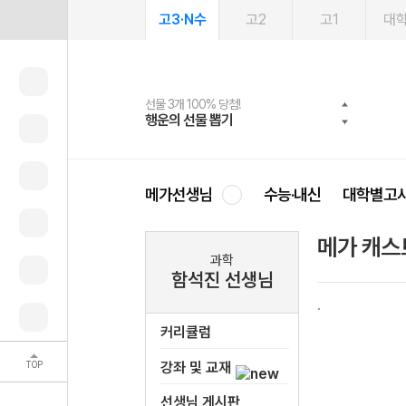
고3·N수
고2
고1
대
선물 3개 100% 당첨!
선물 100% 증정!
여름방학 스터디 캐시백
2027 러셀 단과
스마트러닝앱
메가패스
메가패스 수강생 무료혜택!
사회공헌 캠페인
행운의 선물 뽑기
메가스터디 X 올리브
메가런 썸머스쿨
강사 공개선발
설문 EVENT
3일 무료 체험권
메가클럽 멤버십
희망이룸 메가나눔
영
메가선생님
수능·내신
대학별고
메가 캐스
과학
함석진 선생님
커리큘럼
TOP
강좌 및 교재
선생님 게시판