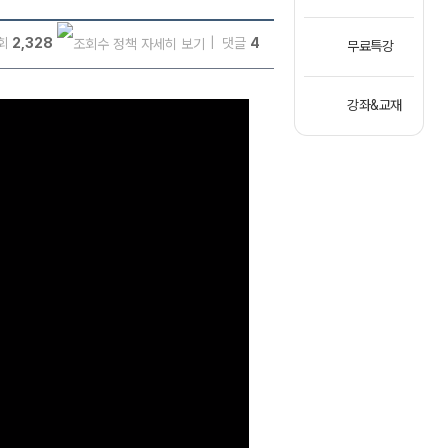
회
2,328
댓글
4
무료특강
강좌&교재