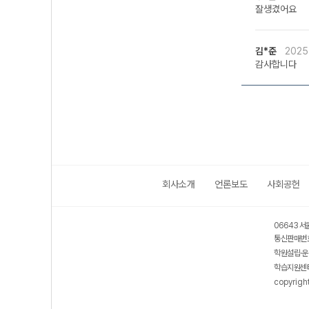
잘생겼어요
김*준
2025
감사합니다
회사소개
언론보도
사회공헌
06643 서
통신판매번호
학원설립·운
학습지원센터
copyrigh