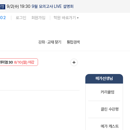
9/2(수) 19:30
9월 모의고사 LIVE 설명회
신청
102
로그인
회원가입
학원 바로가기
강좌 · 교재 찾기
통합검색
EVENT
8/10(월) 마감
리미엄 30
8/10(월) 마감
메가선생님
커리큘럼
클린 수강평
메가 캐스트