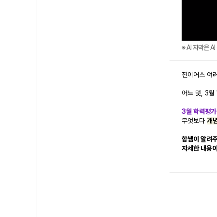
※ AI 자막은 
진이어스 여러
어느 덧, 3
3월 학력평가를
무엇보다
개념
함쌤이 알려주
자세한 내용이