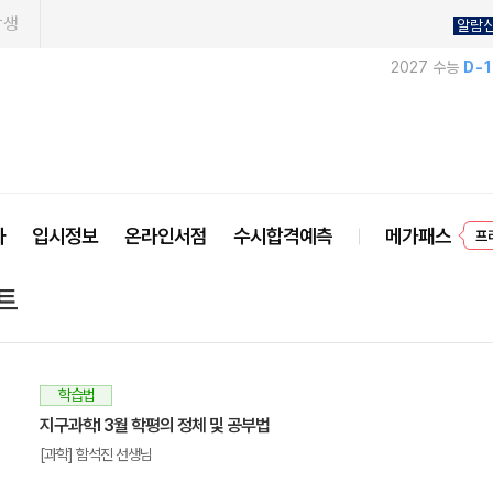
학생
알람
2027 수능
D-
사
입시정보
온라인서점
수시합격예측
메가패스
프
트
학습법
지구과학I 3월 학평의 정체 및 공부법
[과학] 함석진 선생님