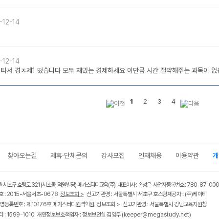
-12-14
-12-14
 타서 경ㅈ제1 떴습니다 모두 재밌는 경제하세요 이만큼 시간 절약해주는 과목이 없
1
2
3
4
찾아오는길
제휴·단체문의
강사모집
인재채용
이용약관
개
울 서초구 효령로 321 (서초동, 덕원빌딩) 메가스터디교육(주) 대표이사 : 손성은 사업자등록번호 : 780-87-00
 : 2015-서울서초-0678
정보조회 >
신고기관명 : 서울특별시 서초구 호스팅제공자 : (주)케이티
영등록번호 : 제10176호 메가스터디원격학원
정보조회 >
신고기관명 : 서울특별시 강남교육지원청
 : 1599-1010 개인정보보호책임자 : 정보보안실 김영무
(keeper@megastudy.net)