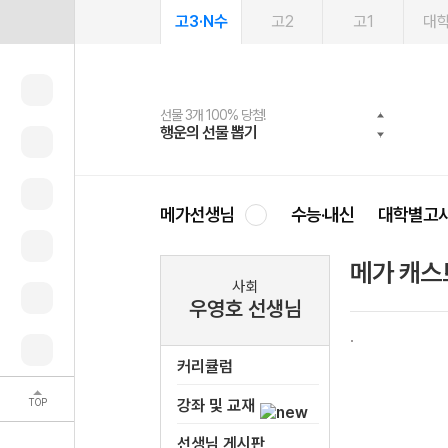
고3·N수
고2
고1
대
선물 3개 100% 당첨!
선물 100% 증정!
여름방학 스터디 캐시백
2027 러셀 단과
스마트러닝앱
메가패스
메가패스 수강생 무료혜택!
사회공헌 캠페인
행운의 선물 뽑기
메가스터디 X 올리브
메가런 썸머스쿨
강사 공개선발
설문 EVENT
3일 무료 체험권
메가클럽 멤버십
희망이룸 메가나눔
영
메가선생님
수능·내신
대학별고
메가 캐스
사회
우영호 선생님
커리큘럼
TOP
강좌 및 교재
선생님 게시판