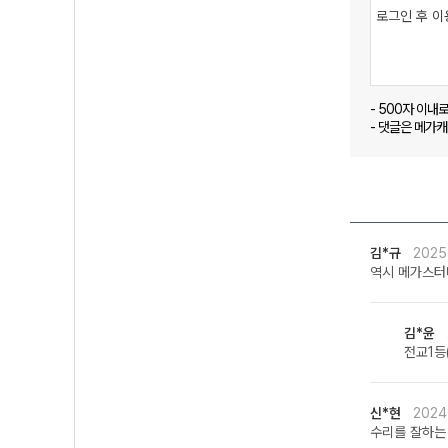
- 500자 이내
- 댓글은 메가
김*규
2025
역시 메가스터
김*윤
전교1등
신*현
2024
수리를 잘하는