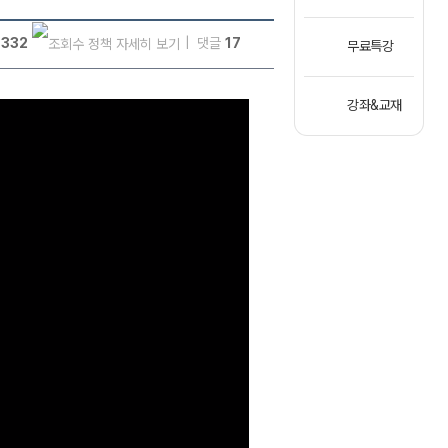
,332
댓글
17
무료특강
강좌&교재