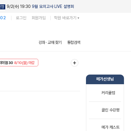
9/2(수) 19:30
9월 모의고사 LIVE 설명회
신청
102
로그인
회원가입
학원 바로가기
강좌 · 교재 찾기
통합검색
EVENT
8/10(월) 마감
리미엄 30
8/10(월) 마감
메가선생님
커리큘럼
클린 수강평
메가 캐스트