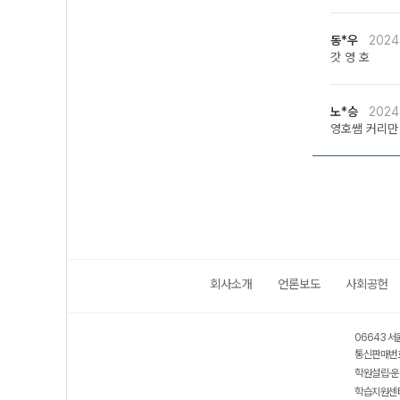
동*우
2024
갓 영 호
노*승
2024
영호쌤 커리만
회사소개
언론보도
사회공헌
06643 서
통신판매번호
학원설립·운
학습지원센터