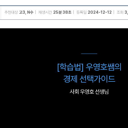
추천대상
고3, N수
재생시간
25분 38초
등록일
2024-12-12
조회
3
메가스터디
[학습법] 우영호쌤의
경제 선택가이드
사회 우영호 선생님