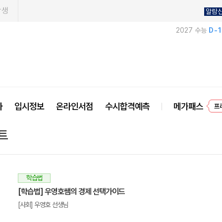
학생
알람
2027 수능
D-
사
입시정보
온라인서점
수시합격예측
메가패스
프
트
학습법
[학습법] 우영호쌤의 경제 선택가이드
[사회] 우영호 선생님