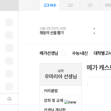
고3·N수
고2
고1
대
선물 3개 100% 당첨!
선물 100% 증정!
여름방학 스터디 캐시백
2027 러셀 단과
스마트러닝앱
메가패스
메가패스 수강생 무료혜택!
사회공헌 캠페인
행운의 선물 뽑기
메가스터디 X 올리브
메가런 썸머스쿨
강사 공개선발
설문 EVENT
3일 무료 체험권
메가클럽 멤버십
희망이룸 메가나눔
영
메가선생님
수능·내신
대학별고
메가 캐스
과학
우마리아 선생님
커리큘럼
TOP
강좌 및 교재
선생님 게시판