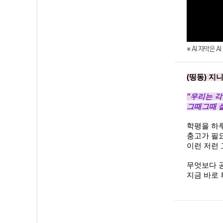
※ AI 자막은 
(띵동) 지
"우리는 각
그때그때 삶
학평을 하루
충고가 필요
이런 저런
무엇보다 
지금 바로