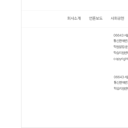
회사소개
언론보도
사회공헌
06643 서
통신판매번호
학원설립·운
학습지원센터
copyrigh
06643 서
통신판매번호
학습지원센터