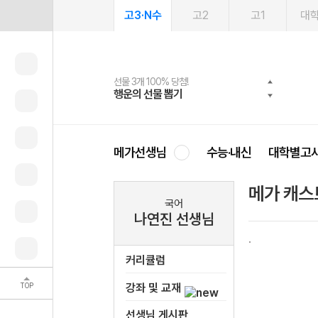
고3·N수
고2
고1
대
선물 3개 100% 당첨!
선물 100% 증정!
2027 러셀 단과
스마트러닝앱
메가패스
메가패스 수강생 무료혜택!
사회공헌 캠페인
행운의 선물 뽑기
메가스터디 X 올리브
강사 공개선발
설문 EVENT
3일 무료 체험권
메가클럽 멤버십
희망이룸 메가나눔
영
메가선생님
수능·내신
대학별고
메가 캐스
국어
나연진 선생님
커리큘럼
TOP
강좌 및 교재
선생님 게시판