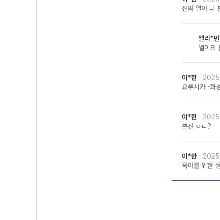
진짜 엘아 니
젤리*
엘이의 
이*한
2025
요루시카 -화성
이*한
2025
본진 ㅇㄷ?
이*한
2025
욱이를 위한 