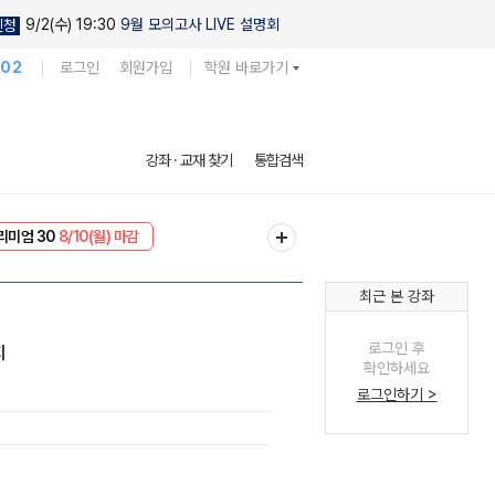
9/2(수) 19:30
9월 모의고사 LIVE 설명회
신청
102
로그인
회원가입
학원 바로가기
강좌 · 교재 찾기
통합검색
EVENT
8/10(월) 마감
리미엄 30
8/10(월) 마감
최근 본 강좌
로그인 후
지
확인하세요
로그인하기 >