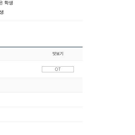
싶은 학생
학생
맛보기
OT