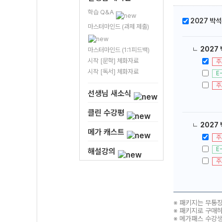
학습 Q&A
2027 박석
마스터마인드 (과제 제출)
ㄴ
2027 
마스터마인드 (1:1피드백)
시작 [문학] 체화자료
주
시작 [독서] 체화자료
E
주
선생님 새소식
클린 수강평
ㄴ
2027
메가 캐스트
주
E
해설강의
주
※ 패키지는 무통
※ 패키지로 구매
※ 메가패스 수강생