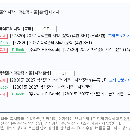
준의 시작 + 객관적 기준 [문학] 패키지
박석준의 시작! [문학]
OT
[27820] 2027 박석준의 시작! (문학) (4권 SET)
(부록3권)
교재 맛보기
>
교재
[27820] 2027 박석준의 시작! (문학) (4권 SET)
-Book
메가스터디
[주교재 + E-Book] [27820] 2027 박석준의 시작! (문학) (4
교재
E-Book
 박석준의 객관적 기준 [시작 문학]
OT
[28015] 2027 박석준의 객관적 기준 - 시작(문학)
(부록1권)
교재 맛보기
교재
[28015] 2027 박석준의 객관적 기준 - 시작(문학)
-Book
[주교재 + E-Book] [28015] 2027 박석준의 객관적 기준 - 
교재
E-Book
장입금, 즉시출금, 신용카드, 간편결제, 메가캐쉬, 보너스캐쉬로 결제 가능하며 할인
하신 강좌는 수강시작일 설정, 일시정지, 수강연장 서비스가 제공되지 않습니다.
은 패키지 강좌에 포함된 단과 강좌를 선택한 후, [패스수강] 버튼을 클릭하여 강좌