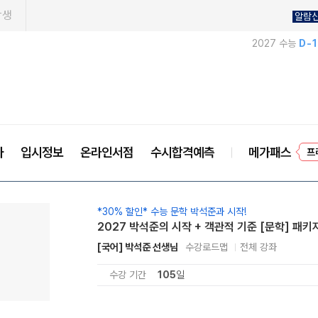
학생
알람
2027 수능
D-
사
입시정보
온라인서점
수시합격예측
메가패스
프
*30% 할인* 수능 문학 박석준과 시작!
2027 박석준의 시작 + 객관적 기준 [문학] 패키
[국어] 박석준 선생님
수강로드맵
전체 강좌
수강 기간
105
일