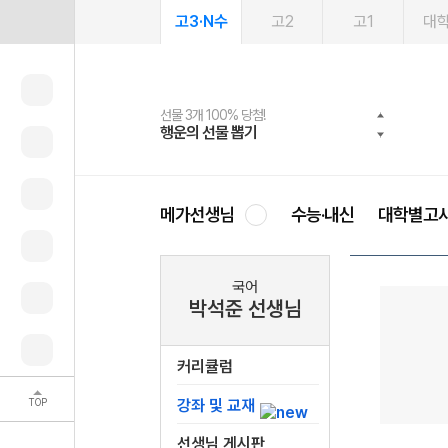
고3·N수
고2
고1
대
선물 3개 100% 당첨!
선물 100% 증정!
여름방학 스터디 캐시백
2027 러셀 단과
스마트러닝앱
메가패스
메가패스 수강생 무료혜택!
사회공헌 캠페인
행운의 선물 뽑기
메가스터디 X 올리브
메가런 썸머스쿨
강사 공개선발
설문 EVENT
3일 무료 체험권
메가클럽 멤버십
희망이룸 메가나눔
영
메가선생님
수능·내신
대학별고
국어
박석준 선생님
커리큘럼
TOP
강좌 및 교재
선생님 게시판