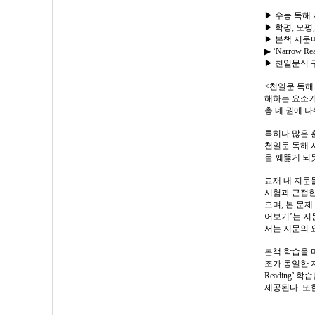
▶ 수능 독해 
▶ 학평, 모평
▶ 본책 지문
▶ ‘Narrow
▶ 천일문식 구
<천일문 독해
해하는 요소가
총 네 권에 나
특히나 많은 
천일문 독해 
을 꿰뚫게 되
교재 내 지문
시험과 근접한 
으며, 본 문제
어보기’는 지
서는 지문의 
본책 학습을 
조가 동일한 지
Reading
제공된다. 또한