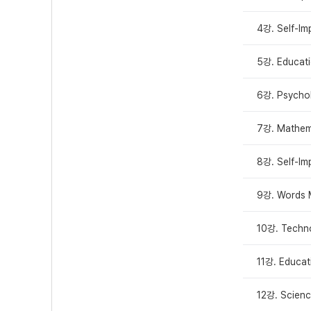
4강. Self-I
5강. Educat
6강. Psycho
7강. Mathem
8강. Self-I
9강. Words 
10강. Techn
11강. Educa
12강. Scien