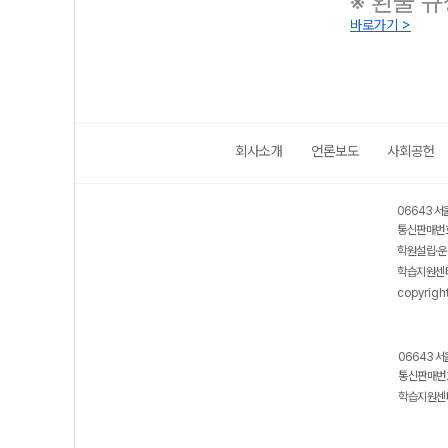
※ 환불 
바로가기 >
회사소개
언론보도
사회공헌
보호 관리체계 ISMS 인증획득
인터넷 저작권 지킴이 - 클린사이트
06643 서
통신판매번호
학원설립·운
학습지원센터
copyrigh
06643 서
통신판매번호
학습지원센터