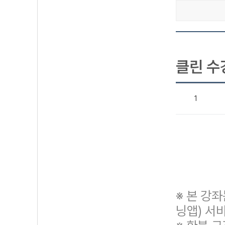
클린 수
1
※ 본 강
닝앱) 서