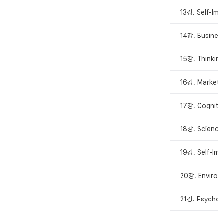
13강. Self-
14강. Busin
15강. Think
16강. Market
17강. Cogni
18강. Scien
19강. Self-I
20강. Envir
21강. Psych