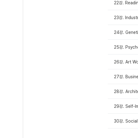
22강. Readi
23강. Indus
24강. Genet
25강. Psych
26강. Art W
27강. Busi
28강. Archit
29강. Self-
30강. Socia