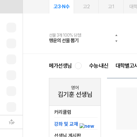
고3·N수
고2
고1
대
선물 3개 100% 당첨!
선물 100% 증정!
여름방학 스터디 캐시백
2027 러셀 단과
스마트러닝앱
메가패스
메가패스 수강생 무료혜택!
사회공헌 캠페인
행운의 선물 뽑기
메가스터디 X 올리브
메가런 썸머스쿨
강사 공개선발
설문 EVENT
3일 무료 체험권
메가클럽 멤버십
희망이룸 메가나눔
영
메가선생님
수능·내신
대학별고
영어
김기훈 선생님
커리큘럼
TOP
강좌 및 교재
선생님 게시판