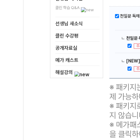
클린 학습 Q&A
천일문 독해 
선생님 새소식
클린 수강평
ㄴ
천일문 독
주
공개자료실
메가 캐스트
ㄴ
[NEW]
주
해설강의
※ 패키지
제 가능하
※ 패키지
지 않습니
※ 메가패
을 클릭하