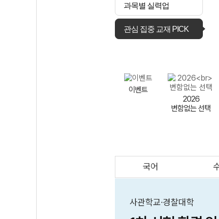
과목별 실력업
관심 집중 교재 PICK
이벤트
2026
변함없는 선택
국어
AI
스마트 매쓰
인테그랄/
큐브/김급식
사관학교·경찰대학