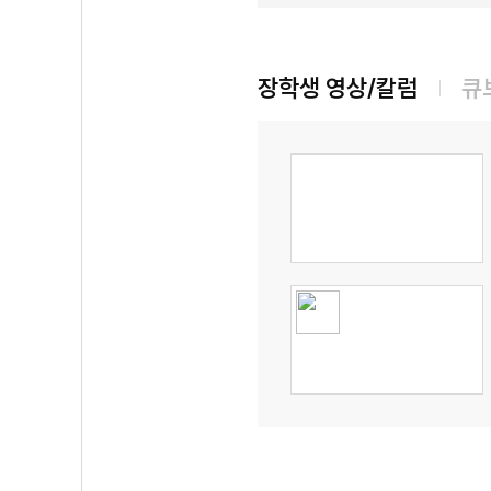
장학생 영상/칼럼
큐