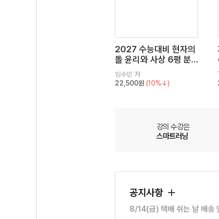
2027 수능대비 현자의
돌 윤리와 사상 6평 분
석서&EBS 수능완성 연
임수민
저
계 N제
22,500원
(10%↓)
강의 수강은
스마트러닝
공지사항
8/14(금) 택배 쉬는 날 배송