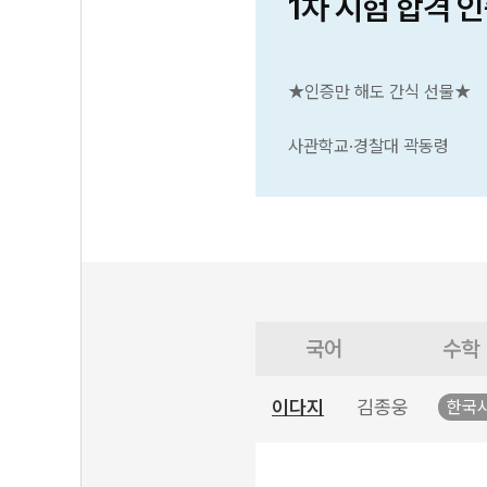
1차 시험 합격 
★인증만 해도 간식 선물★
사관학교·경찰대 곽동령
국어
수학
이다지
김종웅
한국