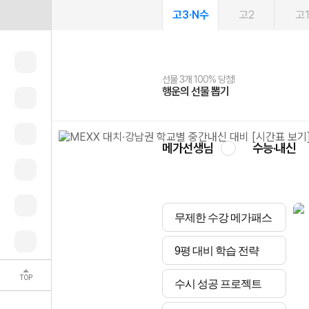
고3·N수
고2
고
선물 3개 100% 당첨!
선물 100% 증정!
여름방학 스터디 캐시백
2027 러셀 단과
스마트러닝앱
메가패스
메가패스 수강생 무료혜택!
사회공헌 캠페인
행운의 선물 뽑기
메가스터디 X 올리브
메가런 썸머스쿨
강사 공개선발
설문 EVENT
3일 무료 체험권
메가클럽 멤버십
희망이룸 메가나눔
영
메가선생님
수능·내신
무제한 수강 메가패스
9평 대비 학습 전략
TOP
수시 성공 프로젝트