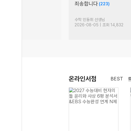
는
죄송합니다
(223)
50)
생님
수학 민동휘 선생님
| 조회 3,208
2026-08-05 | 조회 14,832
온라인서점
BEST