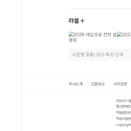
러셀
수준별 맞춤! 정규·특강 단과
회사소개
언론보도
사회공헌
06643 서
통신판매번호
학원설립·운
학습지원센터
copyrigh