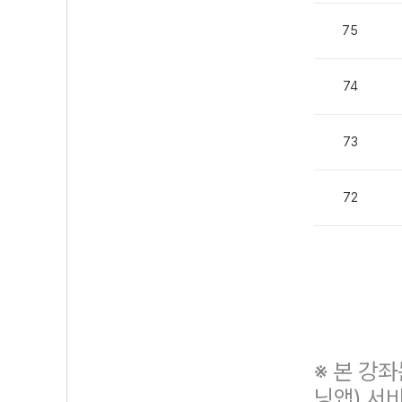
75
74
73
72
※ 본 강
닝앱) 서