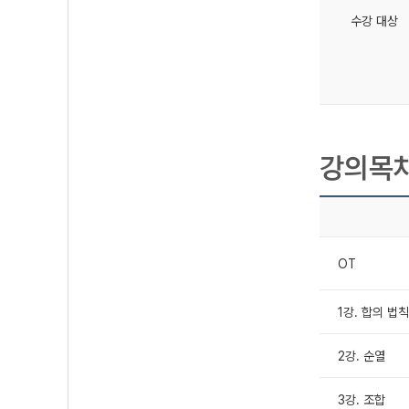
수강 대상
강의목
OT
1강. 합의 법
2강. 순열
3강. 조합