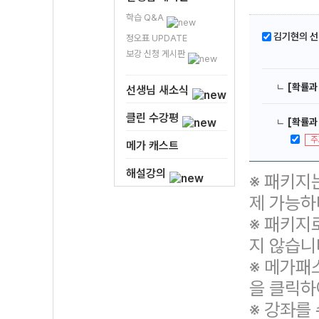
학습 Q&A
김기현의 선택
정오표 UPDATE
보강 신청 게시판
ㄴ
[확률과
선생님 새소식
클린 수강평
ㄴ
[확률과
주
메가 캐스트
해설강의
※ 패키지
제 가능하
※ 패키지
지 않습니
※ 메가패
을 클릭하
※ 강좌를