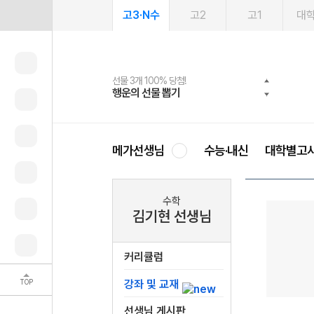
고3·N수
고2
고1
대
선물 3개 100% 당첨!
선물 100% 증정!
여름방학 스터디 캐시백
2027 러셀 단과
스마트러닝앱
메가패스
메가패스 수강생 무료혜택!
사회공헌 캠페인
행운의 선물 뽑기
메가스터디 X 올리브
메가런 썸머스쿨
강사 공개선발
설문 EVENT
3일 무료 체험권
메가클럽 멤버십
희망이룸 메가나눔
영
메가선생님
수능·내신
대학별고
수학
김기현 선생님
커리큘럼
TOP
강좌 및 교재
선생님 게시판