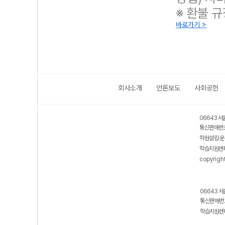
※ 환불 
바로가기 >
회사소개
언론보도
사회공헌
보호 관리체계 ISMS 인증획득
인터넷 저작권 지킴이 - 클린사이트
06643 서
통신판매번호
학원설립·운
학습지원센터
copyrigh
06643 서
통신판매번호
학습지원센터