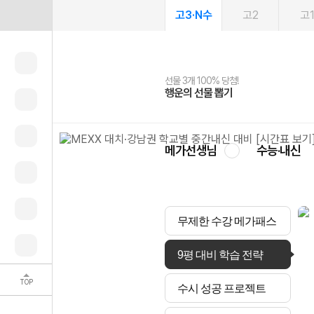
고3·N수
고2
고
선물 3개 100% 당첨!
선물 100% 증정!
2027 러셀 단과
스마트러닝앱
메가패스
메가패스 수강생 무료혜택!
사회공헌 캠페인
행운의 선물 뽑기
메가스터디 X 올리브
강사 공개선발
설문 EVENT
3일 무료 체험권
메가클럽 멤버십
희망이룸 메가나눔
영
메가선생님
수능·내신
무제한 수강 메가패스
9평 대비 학습 전략
TOP
수시 성공 프로젝트