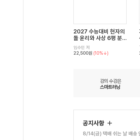
2027 수능대비 현자의
돌 윤리와 사상 6평 분
석서&EBS 수능완성 연
임수민
저
계 N제
22,500원
(10%↓)
강의 수강은
스마트러닝
공지사항
8/14(금) 택배 쉬는 날 배송