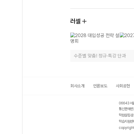
러셀
수준별 맞춤! 정규·특강 단과
회사소개
언론보도
사회공헌
06643 서
통신판매번호
학원설립·운
학습지원센터
copyrigh