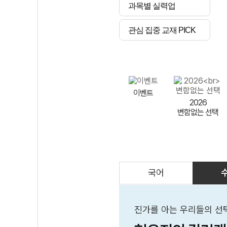
과목별 실력업
관심 집중 교재 PICK
이벤트
2026
변함없는 선택
국어
AI
스마트 매쓰
인테그랄/
큐브/김급식
진가를 아는 우리들의 선