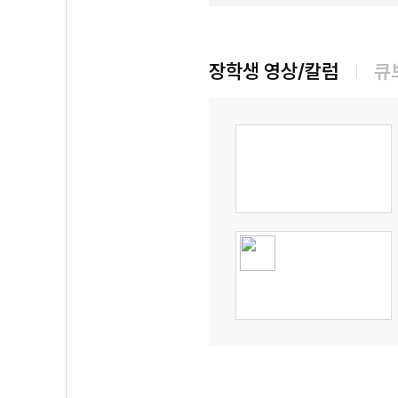
장학생 영상/칼럼
큐