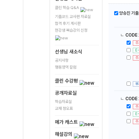
클린 학습 Q&A
양승진 기출
기출코드 교사편 자료실
합격 후기 게시판
현강생 복습강의 신청
ㄴ
CODE 
주
E
선생님 새소식
주
공지사항
행동영역 칼럼
클린 수강평
부
공개자료실
ㄴ
CODE 
학습자료실
주
교재 정오표
E
주
메가 캐스트
해설강의