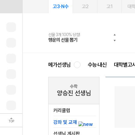
고3·N수
고2
고1
대
선물 3개 100% 당첨!
선물 100% 증정!
2027 러셀 단과
스마트러닝앱
메가패스
메가패스 수강생 무료혜택!
사회공헌 캠페인
행운의 선물 뽑기
메가스터디 X 올리브
강사 공개선발
설문 EVENT
3일 무료 체험권
메가클럽 멤버십
희망이룸 메가나눔
영
메가선생님
수능·내신
대학별고
수학
양승진 선생님
커리큘럼
TOP
강좌 및 교재
선생님 게시판