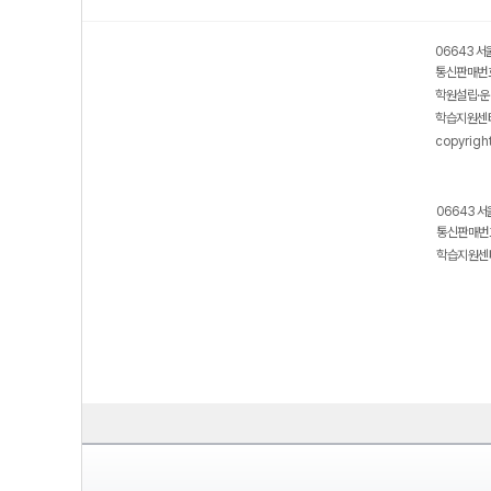
보호 관리체계 ISMS 인증획득
인터넷 저작권 지킴이 - 클린사이트
06643 서
통신판매번호
학원설립·운
학습지원센터
copyrigh
06643 서
통신판매번호
학습지원센터