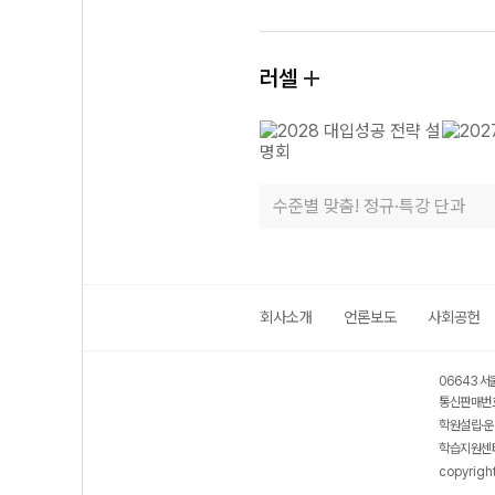
러셀
수준별 맞춤! 정규·특강 단과
회사소개
언론보도
사회공헌
06643 서
통신판매번호
학원설립·운
학습지원센터
copyrigh