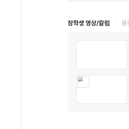
장학생 영상/칼럼
큐