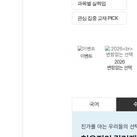
과목별 실력업
관심 집중 교재 PICK
이벤트
2026
변함없는 선택
국어
AI
스마트 매쓰
인테그랄/
큐브/김급식
진가를 아는 우리들의 선