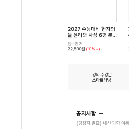
2027 수능대비 현자의
돌 윤리와 사상 6평 분
석서&EBS 수능완성 연
임수민
저
계 N제
22,500원
(10%↓)
강의 수강은
스마트러닝
공지사항
[당첨자 발표] 내신 과학 여