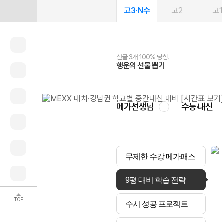
고3·N수
고2
고
선물 3개 100% 당첨!
선물 100% 증정!
여름방학 스터디 캐시백
2027 러셀 단과
스마트러닝앱
메가패스
메가패스 수강생 무료혜택!
사회공헌 캠페인
행운의 선물 뽑기
메가스터디 X 올리브
메가런 썸머스쿨
강사 공개선발
설문 EVENT
3일 무료 체험권
메가클럽 멤버십
희망이룸 메가나눔
영
메가선생님
수능·내신
무제한 수강 메가패스
9평 대비 학습 전략
TOP
수시 성공 프로젝트