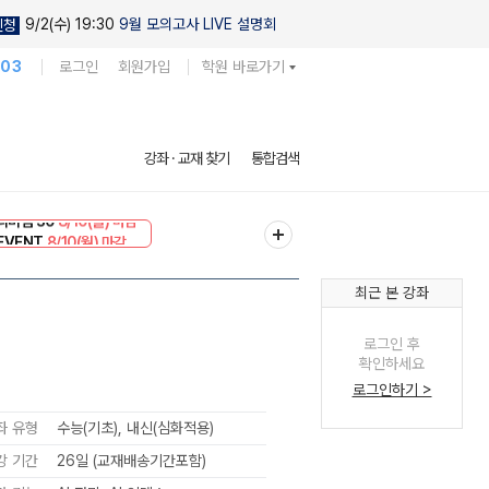
9/2(수) 19:30
9월 모의고사 LIVE 설명회
신청
103
로그인
회원가입
학원 바로가기
강좌 · 교재 찾기
통합검색
리미엄 30
8/10(월) 마감
EVENT
8/10(월) 마감
최근 본 강좌
로그인 후
확인하세요
로그인하기 >
좌 유형
수능(기초), 내신(심화적용)
강 기간
26일 (교재배송기간포함)