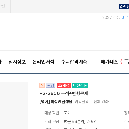
학생
알람
2027 수능
D-
프
사
입시정보
온라인서점
수시합격예측
메가패스
N
완강
22개정
내신집중
H2-2606 분석+변형문제
[영어] 이정민 선생님
커리큘럼
전체 강좌
대상 학년
고2
강
강좌 구성
평균 56분씩, 총 6강
수