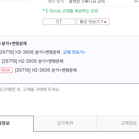
제작 방식
동영상 스튜디오 강의
부
* E-Book 교재를 제공하는 강좌
OT
통강 맛보기
1
▼
6 분석+변형문제
메가스터디
[29719] H2-2606 분석+변형문제
교재 맛보기
>
[29719] H2-2606 분석+변형문제
[29719] H2-2606 분석+변형문제
-Book
청(구매)한 후, 교재를 구매해 주세요.
좌정보
강의목차
교재정보