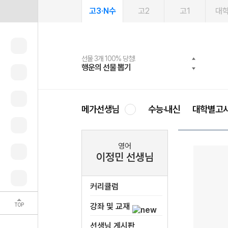
고3·N수
고2
고1
대
선물 3개 100% 당첨!
선물 100% 증정!
여름방학 스터디 캐시백
2027 러셀 단과
스마트러닝앱
메가패스
메가패스 수강생 무료혜택!
사회공헌 캠페인
행운의 선물 뽑기
메가스터디 X 올리브
메가런 썸머스쿨
강사 공개선발
설문 EVENT
3일 무료 체험권
메가클럽 멤버십
희망이룸 메가나눔
영
메가선생님
수능·내신
대학별고
영어
이정민 선생님
커리큘럼
TOP
강좌 및 교재
선생님 게시판