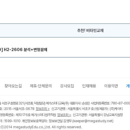
추천! 비타민교재
9] H2-2606 분석+변형문제
찾아오는길
제휴·단체문의
강사모집
인재채용
이용약관
개
울 서초구 효령로 321 (서초동, 덕원빌딩) 메가스터디교육(주) 대표이사 : 손성은 사업자등록번호 : 780-87-00
 : 2015-서울서초-0678
정보조회 >
신고기관명 : 서울특별시 서초구 호스팅제공자 : (주)케이티
영등록번호 : 제10176호 메가스터디원격학원
정보조회 >
신고기관명 : 서울특별시 강남교육지원청
 : 1599-1010 개인정보보호책임자 : 정보보안실 김영무
(keeper@megastudy.net)
tⓒ2014 megastudyEdu.co.,Ltd. All rights reserved.