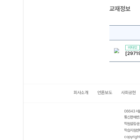
교재정보
비타민
[2971
회사소개
언론보도
사회공헌
보호 관리체계 ISMS 인증획득
인터넷 저작권 지킴이 - 클린사이트
06643 서
통신판매번호
학원설립·운
학습지원센터
copyrigh