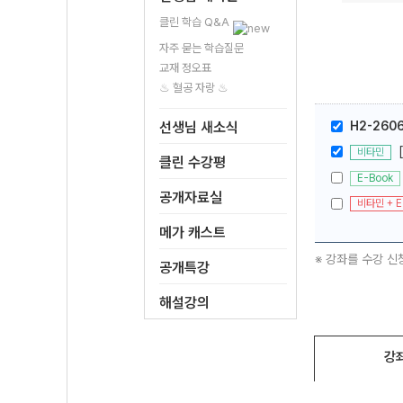
클린 학습 Q&A
자주 묻는 학습질문
교재 정오표
♨ 혈공 자랑 ♨
선생님 새소식
H2-260
비타민
클린 수강평
E-Book
공개자료실
비타민 + E
메가 캐스트
※ 강좌를 수강 신
공개특강
해설강의
강