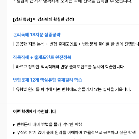
• 정답의 근거가 명확하게 보이는 독해 전략을 습득할 수 있습니다.
[강좌 특징] 이 강좌만의 확실한 강점!
논리독해
18
지문 집중공략
| 꼼꼼한 지문 분석 + 변형 출제포인트 + 변형문제 풀이를 한 번에 진행합니
직독직해
+
출제포인트 완전정복
| 빠르고 정확한 직독직해와 변형 출제포인트를 동시에 학습합니다.
변형문제
12
개 핵심유형 출제원리 학습
| 유형별 원리를 파악해 어떤 변형에도 흔들리지 않는 실력을 키웁니다.
이런 학생에게 추천합니다
▸ 변형문제 대비 방법을 몰라 막막한 학생
▸ 무작정 암기 없이 출제 원리를 이해하며 효율적으로 공부하고 싶은 학생