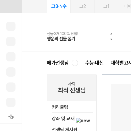
고3·N수
고2
고1
대
선물 3개 100% 당첨!
선물 100% 증정!
여름방학 스터디 캐시백
2027 러셀 단과
스마트러닝앱
메가패스
메가패스 수강생 무료혜택!
사회공헌 캠페인
행운의 선물 뽑기
메가스터디 X 올리브
메가런 썸머스쿨
강사 공개선발
설문 EVENT
3일 무료 체험권
메가클럽 멤버십
희망이룸 메가나눔
영
메가선생님
수능·내신
대학별고
사회
최적 선생님
커리큘럼
TOP
강좌 및 교재
선생님 게시판