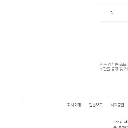
4
※ 본 강좌는 스
※ 환불 규정 및 
회사소개
언론보도
사회공헌
보호 관리체계 ISMS 인증획득
인터넷 저작권 지킴이 - 클린사이트
06643 서
통신판매번호