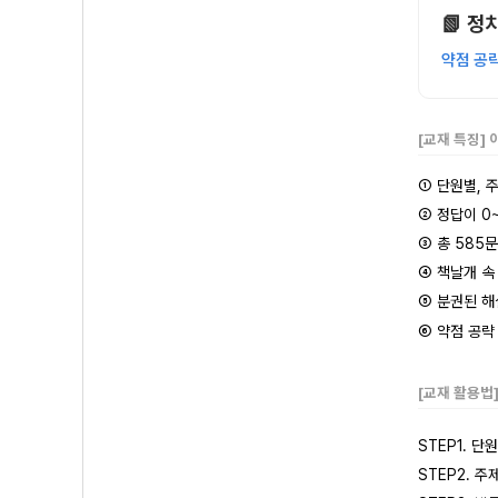
📗 정치
약점 공략
[교재 특징]
① 단원별, 
② 정답이 0
③ 총 585
④ 책날개 속
⑤ 분권된 
⑥ 약점 공략
[교재 활용법
STEP1. 
STEP2. 