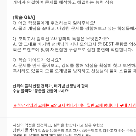
개념과 연결하여 문제를 해석하고 해결하는 능력 상승
Q&A]
[
학습
!
Q.
어떤 학생들에게 추천하는지 알려주세요
,
A.
물리 개념을 끝내고
다양한 문제를 경험해보고 싶은 학생들에
2.0
?
Q.
모의고사 컬렉션
강좌의 특징은 무엇인가요
BEST
A.
말 그대로 배기범 선생님의 지난 모의고사 중
문항을 엄
.
최근 트렌드에 맞춰 재편집한 구성으로 실전 훈련에 적합합니다
?
Q.
학습 가이드가 있나요
,
A.
문제를 먼저 풀어보고
강의를 통해 약점을 확실히 찾고 보완
혹시라도 있을지 모를 오개념을 방지하고 선생님의 풀이 스킬을 
신뢰의 물리 만점 전략가
,
배기범 선생님과 함께
수능 물리학
1
등급을 만들어보세요
!
※ 해당 강좌의 교재는 모의고사 형태가 아닌 일반 교재 형태이니 구매 시 
,
자신의 약점을 점검하고
실력을 향상시키고 싶은 수험생
상반기 물리학
I
학습을
16
회분의 모의고사
, 320
문제로 점검하고자 하는 수험
고퀄리티 문제를 통해 체계적인 문제 분석
&
풀이