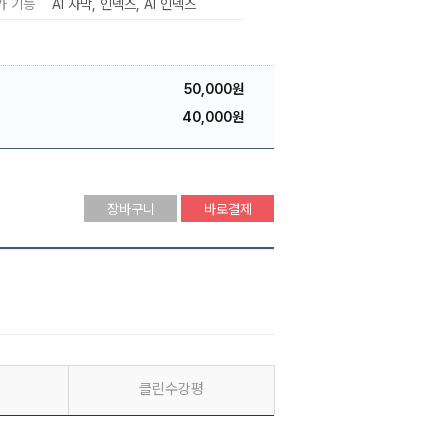
가 기능
AI 자막
인덱스
AI 인덱스
50,000원
40,000원
장바구니
바로결제
클린수강평