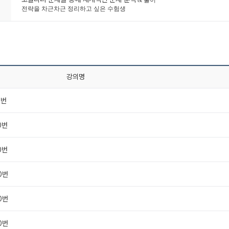
전략을 차근차근 정리하고 싶은 수험생
강의명
0번
0번
0번
20번
20번
20번