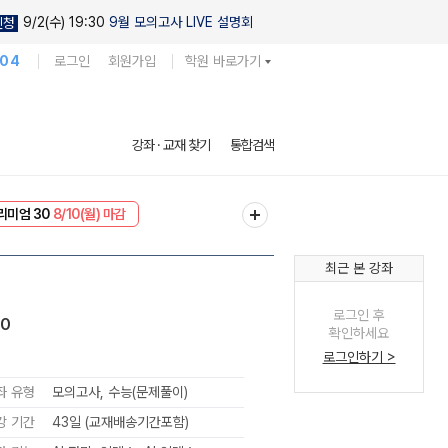
9/2(수) 19:30
9월 모의고사 LIVE 설명회
신청
104
로그인
회원가입
학원 바로가기
강좌 · 교재 찾기
통합검색
리미엄 30
8/10(월) 마감
EVENT
8/10(월) 마감
최근 본 강좌
로그인 후
.0
확인하세요
로그인하기 >
좌 유형
모의고사, 수능(문제풀이)
강 기간
43일 (교재배송기간포함)