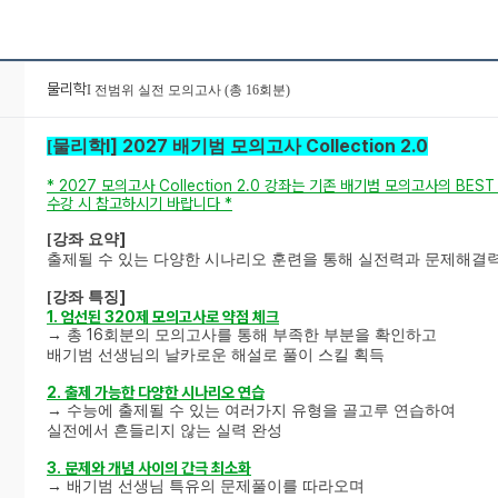
물리학
I 전범위 실전 모의고사 (총 16회분)
I] 2027
Collection 2.0
[
물리학
배기범 모의고사
* 2027
모의고사
Collection 2.0
강좌는 기존 배기범 모의고사의
BES
수강 시 참고하시기 바랍니다
*
]
[
강좌 요약
출제될 수 있는 다양한 시나리오 훈련을 통해 실전력과 문제해결
]
[
강좌 특징
1.
엄선된
320
제 모의고사로 약점 체크
16
→ 총
회분의 모의고사를 통해 부족한 부분을 확인하고
배기범 선생님의 날카로운 해설로 풀이 스킬 획득
2.
출제 가능한 다양한 시나리오 연습
→ 수능에 출제될 수 있는 여러가지 유형을 골고루 연습하여
실전에서 흔들리지 않는 실력 완성
3.
문제와 개념 사이의 간극 최소화
→ 배기범 선생님 특유의 문제풀이를 따라오며