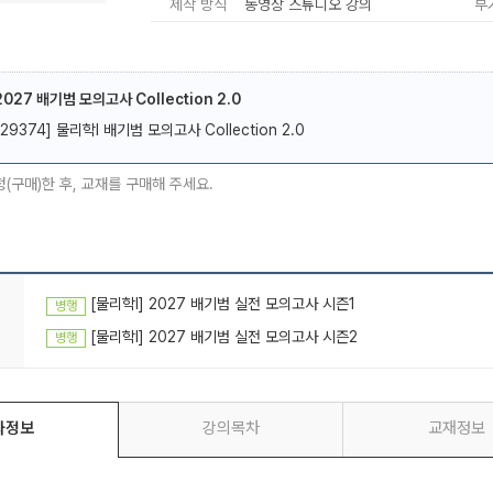
제작 방식
동영상 스튜디오 강의
부
2027 배기범 모의고사 Collection 2.0
[29374] 물리학I 배기범 모의고사 Collection 2.0
메가스터디
청(구매)한 후, 교재를 구매해 주세요.
[물리학I] 2027 배기범 실전 모의고사 시즌1
병행
[물리학I] 2027 배기범 실전 모의고사 시즌2
병행
좌정보
강의목차
교재정보