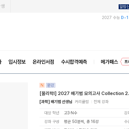
학생
알람
2027 수능
D-
프
사
입시정보
온라인서점
수시합격예측
메가패스
N
완강
[물리학I] 2027 배기범 모의고사 Collection 2
[과학] 배기범 선생님
커리큘럼
전체 강좌
대상 학년
고3·N수
강
강좌 구성
평균 50분씩, 총 16강
수