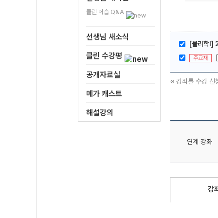
클린 학습 Q&A
선생님 새소식
[물리학I] 
클린 수강평
주교재
공개자료실
※ 강좌를 수강 신
메가 캐스트
해설강의
연계 강좌
강