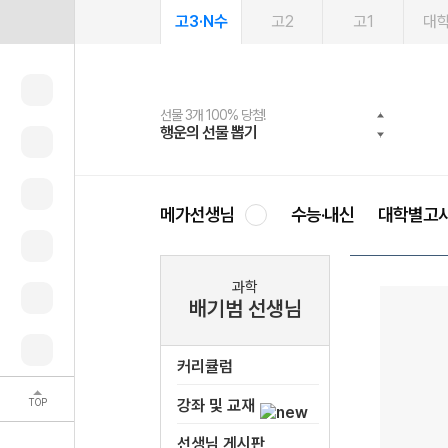
고3·N수
고2
고1
대
선물 3개 100% 당첨!
선물 100% 증정!
여름방학 스터디 캐시백
2027 러셀 단과
스마트러닝앱
메가패스
메가패스 수강생 무료혜택!
사회공헌 캠페인
행운의 선물 뽑기
메가스터디 X 올리브
메가런 썸머스쿨
강사 공개선발
설문 EVENT
3일 무료 체험권
메가클럽 멤버십
희망이룸 메가나눔
영
메가선생님
수능·내신
대학별고
과학
배기범 선생님
커리큘럼
TOP
강좌 및 교재
선생님 게시판