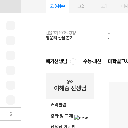
고3·N수
고2
고1
대
선물 3개 100% 당첨!
선물 100% 증정!
여름방학 스터디 캐시백
2027 러셀 단과
스마트러닝앱
메가패스
메가패스 수강생 무료혜택!
사회공헌 캠페인
행운의 선물 뽑기
메가스터디 X 올리브
메가런 썸머스쿨
강사 공개선발
설문 EVENT
3일 무료 체험권
메가클럽 멤버십
희망이룸 메가나눔
영
메가선생님
수능·내신
대학별고
영어
이혜승 선생님
커리큘럼
TOP
강좌 및 교재
선생님 게시판