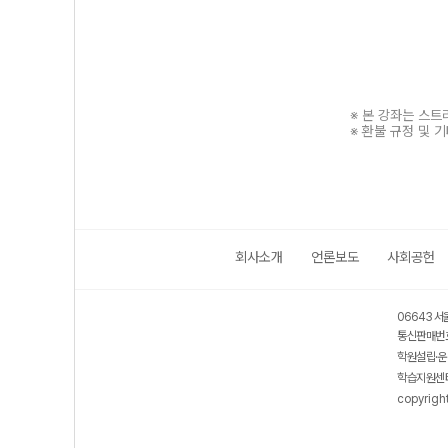
※ 본 강좌는 스
※ 환불 규정 및 
회사소개
언론보도
사회공헌
보호 관리체계 ISMS 인증획득
인터넷 저작권 지킴이 - 클린사이트
06643 서
통신판매번호
학원설립·운
학습지원센터
copyrigh