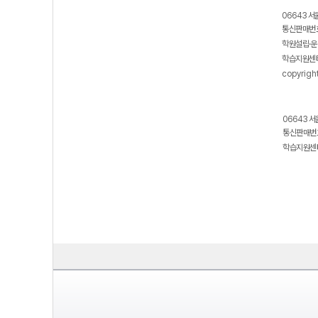
보호 관리체계 ISMS 인증획득
인터넷 저작권 지킴이 - 클린사이트
06643 서
통신판매번호
학원설립·운
학습지원센터
copyrigh
06643 서
통신판매번호
학습지원센터