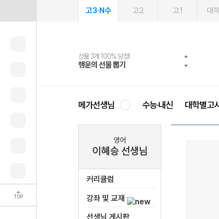
고3·N수
고2
고1
대
선물 3개 100% 당첨!
선물 100% 증정!
여름방학 스터디 캐시백
2027 러셀 단과
스마트러닝앱
메가패스
메가패스 수강생 무료혜택!
사회공헌 캠페인
행운의 선물 뽑기
메가스터디 X 올리브
메가런 썸머스쿨
강사 공개선발
설문 EVENT
3일 무료 체험권
메가클럽 멤버십
희망이룸 메가나눔
영
메가선생님
수능·내신
대학별고
영어
이혜승 선생님
커리큘럼
TOP
강좌 및 교재
선생님 게시판